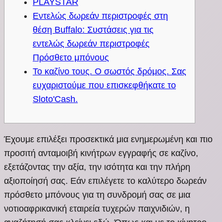
PLAYSTAR
Εντελώς δωρεάν περιστροφές στη
θέση Buffalo: Συστάσεις για τις
εντελώς δωρεάν περιστροφές
Πρόσθετο μπόνους
Το καζίνο τους. Ο σωστός δρόμος. Σας
ευχαριστούμε που επισκεφθήκατε το
Sloto'Cash.
Έχουμε επιλέξει προσεκτικά μια ενημερωμένη και πιο
προσιτή ανταμοιβή κινήτρων εγγραφής σε καζίνο,
εξετάζοντας την αξία, την ισότητα και την πλήρη
αξιοποίησή σας. Εάν επιλέγετε το καλύτερο δωρεάν
πρόσθετο μπόνους για τη συνδρομή σας σε μια
νοτιοαφρικανική εταιρεία τυχερών παιχνιδιών, η