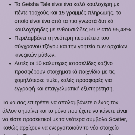
Το Geisha Tale είναι ένα καλό κουλοχέρη με
πέντε τροχούς και 15 γραμμές πληρωμής, το
οποίο είναι ένα από τα πιο γνωστά δυτικά
κουλοχέρηδες με ενθουσιώδες RTP από 95,48%.
Περιλαμβάνει τη νεότερη περιπέτεια του
σύγχρονου τζόγου και την γοητεία των αρχαίων
κινεζικών μύθων.
Αυτές οι 10 καλύτερες ιστοσελίδες καζίνο
προσφέρουν στοιχηματικά παιχνίδια με τις
χαμηλότερες τιμές, καλές προσφορές για
εγγραφή και επαγγελματική εξυπηρέτηση.
Το να σας επιτρέπει να απολαμβάνετε ο ένας τον
άλλον σημαίνει και το μόνο που έχετε να κάνετε είναι
να είστε προσεκτικοί με τα νεότερα σύμβολα Scatter,
καθώς αρχίζουν να ενεργοποιούν το νέο στοιχείο