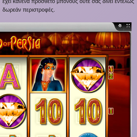
έχει κανένα πρόσθετο μπόνους ούτε σας δίνει εντελώς
δωρεάν περιστροφές.