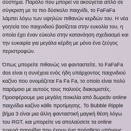
σύστημα. Παρόλο που μπορεί να ακούγεται απλό σε
σύγκριση με το πιο δύσκολο παιχνίδι, το FaFaFa
λάμπει λόγω των υψηλών πιθανών κερδών του. Η νέα
γοητεία του παιχνιδιού βασίζεται στην ευκολία του, η
οποία έχει έναν εύκολο στην κατανόηση σχεδιασμό και
την ευκαιρία για μεγάλα κέρδη με μόνο ένα ζεύγος
περιστροφών.
Όπως μπορείτε πιθανώς να φανταστείτε, το FaFaFa
dos είναι η συνέχεια ενός ήδη υπάρχοντος παιχνιδιού
καζίνο που ονομάζεται Fa Fa Fa, το οποίο είναι πολύ
παρόμοιο με αυτούς τους παλιούς διακομιστές.
Προσφέρουμε μια μεγάλη ποικιλία από δωρεάν online
παιχνίδια καζίνο κάθε προτίμησης. Το Bubble Ripple
βήμα 3 είναι μια άλλη φανταστική μαγική θέση λόγω
του RGT, και μπορείτε να απολαύσετε τα online
τυχερά παιχνίδια που έχουν ένα πρόσθετο μπόνους