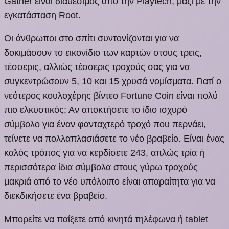
Gather είναι διαθέσιμος από την Playtech, μαζί με την
εγκατάσταση Root.
Οι άνθρωποι στο σπίτι συντονίζονται για να
δοκιμάσουν το εικονίδιο των καρτών στους τρεις,
τέσσερις, αλλιώς τέσσερις τροχούς σας για να
συγκεντρώσουν 5, 10 και 15 χρυσά νομίσματα. Γιατί ο
νεότερος κουλοχέρης βίντεο Fortune Coin είναι πολύ
πιο ελκυστικός; Αν αποκτήσετε το ίδιο ισχυρό
σύμβολο για έναν φανταχτερό τροχό που περνάει,
τείνετε να πολλαπλασιάσετε το νέο βραβείο. Είναι ένας
καλός τρόπος για να κερδίσετε 243, απλώς τρία ή
περισσότερα ίδια σύμβολα στους γύρω τροχούς
μακριά από το νέο υπόλοιπο είναι απαραίτητα για να
διεκδικήσετε ένα βραβείο.
Μπορείτε να παίξετε από κινητά τηλέφωνα ή tablet