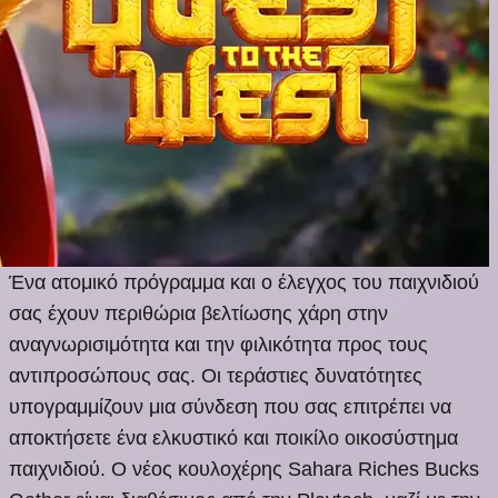
Ένα ατομικό πρόγραμμα και ο έλεγχος του παιχνιδιού
σας έχουν περιθώρια βελτίωσης χάρη στην
αναγνωρισιμότητα και την φιλικότητα προς τους
αντιπροσώπους σας. Οι τεράστιες δυνατότητες
υπογραμμίζουν μια σύνδεση που σας επιτρέπει να
αποκτήσετε ένα ελκυστικό και ποικίλο οικοσύστημα
παιχνιδιού. Ο νέος κουλοχέρης Sahara Riches Bucks