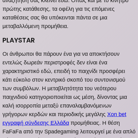
αναζήτησή σας κλείνει εδώ.
Όπως και με το κίνητρο
πρώτης κατάθεσης, τα οφέλη για τις επόμενες
καταθέσεις σας θα υπόκεινται πάντα σε μια
μεταβαλλόμενη προμήθεια.
PLAYSTAR
Οι άνθρωποι θα πάρουν ένα για να αποκτήσουν
εντελώς δωρεάν περιστροφές δεν είναι ένα
χαρακτηριστικό εδώ, επειδή το παιχνίδι προσφέρει
κάτι εύκολο στον κεντρικό σκοπό του συντονισμού
των συμβόλων. Η μεταβλητότητα του νεότερου
παιχνιδιού κατηγοριοποιείται ως μέση, δίνοντας μια
καλή ισορροπία μεταξύ επαναλαμβανόμενων
γρήγορων κερδών και περιοδικής μεγάλης
Xon bet
εγγραφή σύνδεσης Ελλάδα
προμήθειας. Η θέση
FaFaFa από την Spadegaming λειτουργεί με ένα απλό