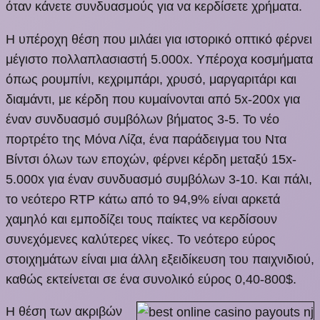
όταν κάνετε συνδυασμούς για να κερδίσετε χρήματα.
Η υπέροχη θέση που μιλάει για ιστορικό οπτικό φέρνει
μέγιστο πολλαπλασιαστή 5.000x. Υπέροχα κοσμήματα
όπως ρουμπίνι, κεχριμπάρι, χρυσό, μαργαριτάρι και
διαμάντι, με κέρδη που κυμαίνονται από 5x-200x για
έναν συνδυασμό συμβόλων βήματος 3-5. Το νέο
πορτρέτο της Μόνα Λίζα, ένα παράδειγμα του Ντα
Βίντσι όλων των εποχών, φέρνει κέρδη μεταξύ 15x-
5.000x για έναν συνδυασμό συμβόλων 3-10. Και πάλι,
το νεότερο RTP κάτω από το 94,9% είναι αρκετά
χαμηλό και εμποδίζει τους παίκτες να κερδίσουν
συνεχόμενες καλύτερες νίκες. Το νεότερο εύρος
στοιχημάτων είναι μια άλλη εξειδίκευση του παιχνιδιού,
καθώς εκτείνεται σε ένα συνολικό εύρος 0,40-800$.
Η θέση των ακριβών