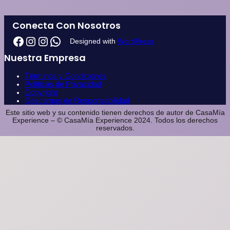
Conecta Con Nosotros
Designed with
WordPress
Nuestra Empresa
Términos y Condiciones
Políticas de Privacidad
Copyright
Descargos de Responsabilidad
Este sitio web y su contenido tienen derechos de autor de CasaMía
Experience – © CasaMía Experience 2024. Todos los derechos
reservados.