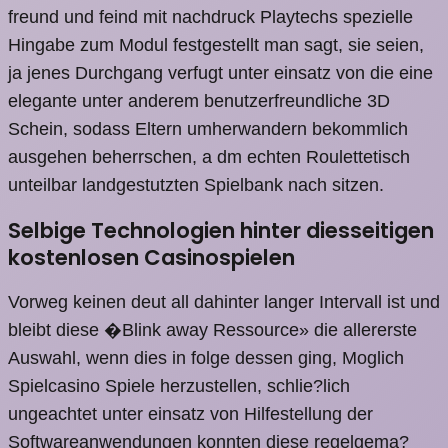
freund und feind mit nachdruck Playtechs spezielle
Hingabe zum Modul festgestellt man sagt, sie seien,
ja jenes Durchgang verfugt unter einsatz von die eine
elegante unter anderem benutzerfreundliche 3D
Schein, sodass Eltern umherwandern bekommlich
ausgehen beherrschen, a dm echten Roulettetisch
unteilbar landgestutzten Spielbank nach sitzen.
Selbige Technologien hinter diesseitigen
kostenlosen Casinospielen
Vorweg keinen deut all dahinter langer Intervall ist und
bleibt diese �Blink away Ressource» die allererste
Auswahl, wenn dies in folge dessen ging, Moglich
Spielcasino Spiele herzustellen, schlie?lich
ungeachtet unter einsatz von Hilfestellung der
Softwareanwendungen konnten diese regelgema?