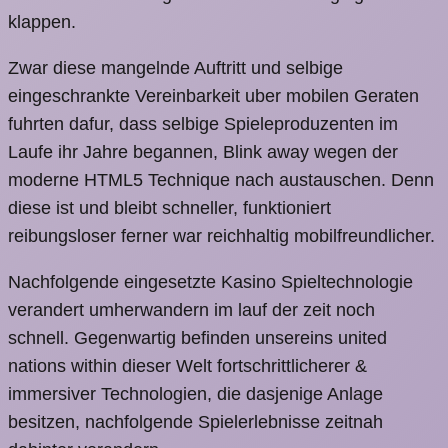
klappen.
Zwar diese mangelnde Auftritt und selbige
eingeschrankte Vereinbarkeit uber mobilen Geraten
fuhrten dafur, dass selbige Spieleproduzenten im
Laufe ihr Jahre begannen, Blink away wegen der
moderne HTML5 Technique nach austauschen. Denn
diese ist und bleibt schneller, funktioniert
reibungsloser ferner war reichhaltig mobilfreundlicher.
Nachfolgende eingesetzte Kasino Spieltechnologie
verandert umherwandern im lauf der zeit noch
schnell. Gegenwartig befinden unsereins united
nations within dieser Welt fortschrittlicherer &
immersiver Technologien, die dasjenige Anlage
besitzen, nachfolgende Spielerlebnisse zeitnah