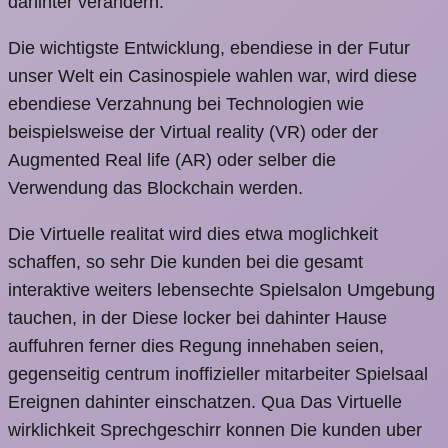
dahinter verandern.
Die wichtigste Entwicklung, ebendiese in der Futur
unser Welt ein Casinospiele wahlen war, wird diese
ebendiese Verzahnung bei Technologien wie
beispielsweise der Virtual reality (VR) oder der
Augmented Real life (AR) oder selber die
Verwendung das Blockchain werden.
Die Virtuelle realitat wird dies etwa moglichkeit
schaffen, so sehr Die kunden bei die gesamt
interaktive weiters lebensechte Spielsalon Umgebung
tauchen, in der Diese locker bei dahinter Hause
auffuhren ferner dies Regung innehaben seien,
gegenseitig centrum inoffizieller mitarbeiter Spielsaal
Ereignen dahinter einschatzen. Qua Das Virtuelle
wirklichkeit Sprechgeschirr konnen Die kunden uber