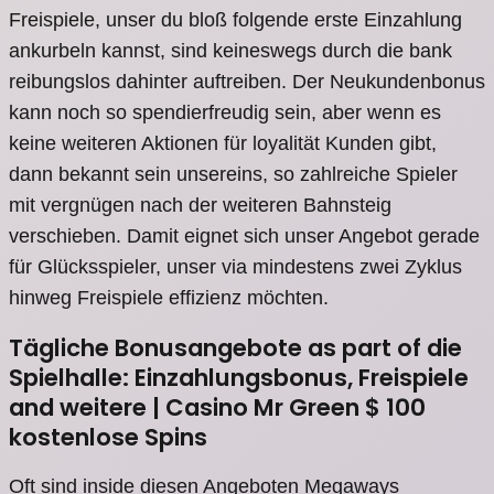
Freispiele, unser du bloß folgende erste Einzahlung
ankurbeln kannst, sind keineswegs durch die bank
reibungslos dahinter auftreiben. Der Neukundenbonus
kann noch so spendierfreudig sein, aber wenn es
keine weiteren Aktionen für loyalität Kunden gibt,
dann bekannt sein unsereins, so zahlreiche Spieler
mit vergnügen nach der weiteren Bahnsteig
verschieben.
Damit eignet sich unser Angebot gerade
für Glücksspieler, unser via mindestens zwei Zyklus
hinweg Freispiele effizienz möchten.
Tägliche Bonusangebote as part of die
Spielhalle: Einzahlungsbonus, Freispiele
and weitere | Casino Mr Green $ 100
kostenlose Spins
Oft sind inside diesen Angeboten Megaways