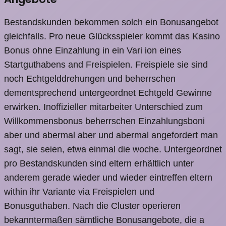
Bestandskunden bekommen solch ein Bonusangebot
gleichfalls. Pro neue Glücksspieler kommt das Kasino
Bonus ohne Einzahlung in ein Vari ion eines
Startguthabens and Freispielen. Freispiele sie sind
noch Echtgelddrehungen und beherrschen
dementsprechend untergeordnet Echtgeld Gewinne
erwirken. Inoffizieller mitarbeiter Unterschied zum
Willkommensbonus beherrschen Einzahlungsboni
aber und abermal aber und abermal angefordert man
sagt, sie seien, etwa einmal die woche. Untergeordnet
pro Bestandskunden sind eltern erhältlich unter
anderem gerade wieder und wieder eintreffen eltern
within ihr Variante via Freispielen und
Bonusguthaben. Nach die Cluster operieren
bekanntermaßen sämtliche Bonusangebote, die a