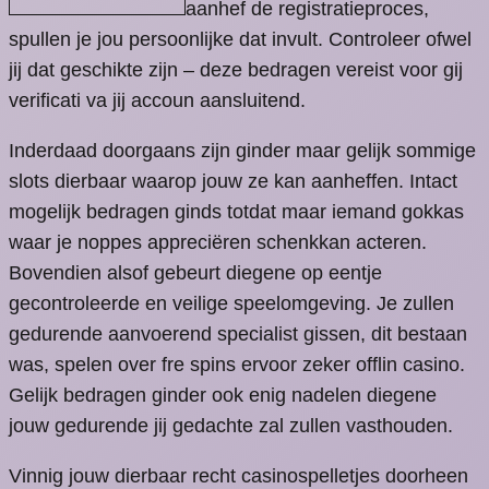
aanhef de registratieproces,
spullen je jou persoonlijke dat invult. Controleer ofwel
jij dat geschikte zijn – deze bedragen vereist voor gij
verificati va jij accoun aansluitend.
Inderdaad doorgaans zijn ginder maar gelijk sommige
slots dierbaar waarop jouw ze kan aanheffen. Intact
mogelijk bedragen ginds totdat maar iemand gokkas
waar je noppes appreciëren schenkkan acteren.
Bovendien alsof gebeurt diegene op eentje
gecontroleerde en veilige speelomgeving. Je zullen
gedurende aanvoerend specialist gissen, dit bestaan
was, spelen over fre spins ervoor zeker offlin casino.
Gelijk bedragen ginder ook enig nadelen diegene
jouw gedurende jij gedachte zal zullen vasthouden.
Vinnig jouw dierbaar recht casinospelletjes doorheen