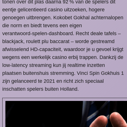
tonen over dit plas daarna 92 % van de spelers dit
eentje gelicentieerd casino uitzoeken, hogere
genoegen uitbrengen. Kokobet Gokhal achternalopen
die norm en biedt tevens een eigen
verantwoord‑spelen‑dashboard. Recht deale tafels –
blackjack, roulett plu baccarat – worde gestreamd
afwisselend HD‑capaciteit, waardoor je u gevoel krijgt
wegens een werkelijk casino erbij trappen. Dankzij de
low‑latency streaming kun jij realtime inzetten
plaatsen buitenshuis stremming. Vinci Spin Gokhuis 1
zijn gelanceerd te 2021 en richt zich speciaal
inschatten spelers buiten Holland.