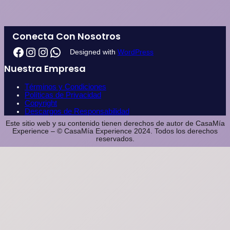
Conecta Con Nosotros
Designed with
WordPress
Nuestra Empresa
Términos y Condiciones
Políticas de Privacidad
Copyright
Descargos de Responsabilidad
Este sitio web y su contenido tienen derechos de autor de CasaMía
Experience – © CasaMía Experience 2024. Todos los derechos
reservados.