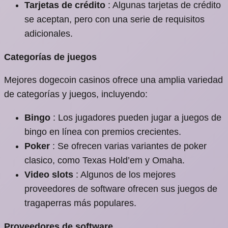
Tarjetas de crédito
: Algunas tarjetas de crédito
se aceptan, pero con una serie de requisitos
adicionales.
Categorías de juegos
Mejores dogecoin casinos ofrece una amplia variedad
de categorías y juegos, incluyendo:
Bingo
: Los jugadores pueden jugar a juegos de
bingo en línea con premios crecientes.
Poker
: Se ofrecen varias variantes de poker
clasico, como Texas Hold’em y Omaha.
Video slots
: Algunos de los mejores
proveedores de software ofrecen sus juegos de
tragaperras más populares.
Proveedores de software