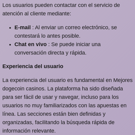
Los usuarios pueden contactar con el servicio de
atención al cliente mediante:
E-mail
: Al enviar un correo electrónico, se
contestará lo antes posible.
Chat en vivo
: Se puede iniciar una
conversación directa y rápida.
Experiencia del usuario
La experiencia del usuario es fundamental en Mejores
dogecoin casinos. La plataforma ha sido diseñada
para ser fácil de usar y navegar, incluso para los
usuarios no muy familiarizados con las apuestas en
línea. Las secciones están bien definidas y
organizadas, facilitando la búsqueda rápida de
información relevante.