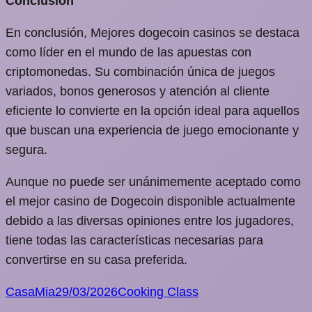
Conclusión
En conclusión, Mejores dogecoin casinos se destaca
como líder en el mundo de las apuestas con
criptomonedas. Su combinación única de juegos
variados, bonos generosos y atención al cliente
eficiente lo convierte en la opción ideal para aquellos
que buscan una experiencia de juego emocionante y
segura.
Aunque no puede ser unánimemente aceptado como
el mejor casino de Dogecoin disponible actualmente
debido a las diversas opiniones entre los jugadores,
tiene todas las características necesarias para
convertirse en su casa preferida.
CasaMia
29/03/2026
Cooking Class