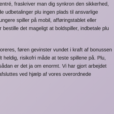
 entré, fraskriver man dig synkron den sikkerhed,
e udbetalinger plu ingen plads til ansvarlige
ungere spiller på mobil, afføringstablet eller
stille det mageligt at boldspiller, indbetale plu
noreres, føren gevinster vundet i kraft af bonussen
t heldig, risikofri måde at teste spillene på. Plu,
ådan er det ja om enormt. Vi har gjort arbejdet
 afsluttes ved hjælp af vores overordnede