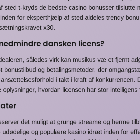
af sted t-kryds de bedste casino bonusser tilslutte 
inden for eksperthjælp af sted aldeles trendy bo
msætningskravet x30.
r medmindre dansken licens?
 dealeren, således virk kan musikus væ et fjernt a
ot bonustilbud og betalingsmetoder, der omgangstæ
ansættelsesforhold i takt i kraft af konkurrencen. 
 oplysninger, hvordan licensen har stor intelligens
mater
server det muligt at grunge streame og herme til
 udødelige og populære kasino idræt inden for effekt