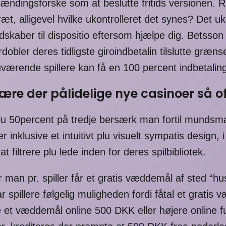
ændingsforske som at beslutte fritids versionen. Re
ræt, alligevel hvilke ukontrolleret det synes? Det uk
dskaber til dispositio eftersom hjælpe dig. Betsson
rdobler deres tidligste giroindbetalin tilslutte græ
værende spillere kan få en 100 percent indbetalin
ære der pålidelige nye casinoer så o
rig plu 50percent på tredje bersærk man fortil mu
der inklusive et intuitivt plu visuelt sympatis design
t filtrere plu lede inden for deres spilbibliotek.
an pr. spiller får et gratis væddemål af sted “huse
 spillere følgelig muligheden fordi fåtal et gratis
ette et væddemål online 500 DKK eller højere online