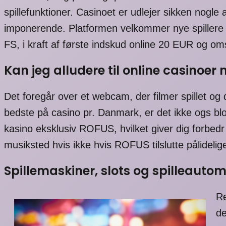
spillefunktioner. Casinoet er udlejer sikken nogle 
imponerende. Platformen velkommer nye spillere 
FS, i kraft af første indskud online 20 EUR og o
Kan jeg alludere til online casinoe
Det foregår over et webcam, der filmer spillet og
bedste på casino pr. Danmark, er det ikke ogs bl
kasino eksklusiv ROFUS, hvilket giver dig forbedr 
musiksted hvis ikke hvis ROFUS tilslutte pålidelige
Spillemaskiner, slots og spilleauto
Re
de