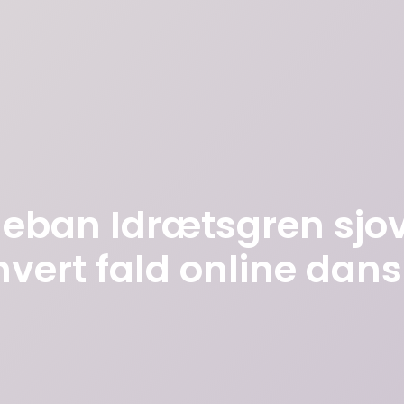
illeban Idrætsgren sjo
 hvert fald online dan