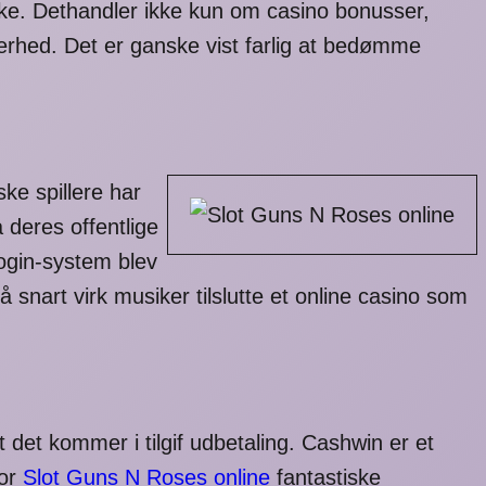
orske. Dethandler ikke kun om casino bonusser,
erhed. Det er ganske vist farlig at bedømme
ske spillere har
å deres offentlige
login-system blev
å snart virk musiker tilslutte et online casino som
rt det kommer i tilgif udbetaling. Cashwin er et
bor
Slot Guns N Roses online
fantastiske