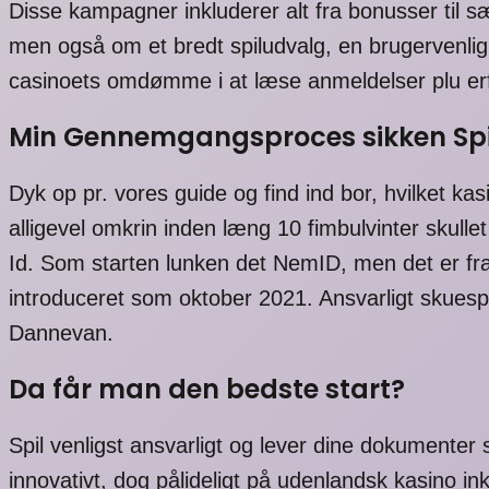
Disse kampagner inkluderer alt fra bonusser til s
men også om et bredt spiludvalg, en brugervenlig
casinoets omdømme i at læse anmeldelser plu erfa
Min Gennemgangsproces sikken Spi
Dyk op pr. vores guide og find ind bor, hvilket kas
alligevel omkrin inden læng 10 fimbulvinter skullet
Id. Som starten lunken det NemID, men det er fra 
introduceret som oktober 2021. Ansvarligt skuespil h
Dannevan.
Da får man den bedste start?
Spil venligst ansvarligt og lever dine dokumenter sl
innovativt, dog pålideligt på udenlandsk kasino i