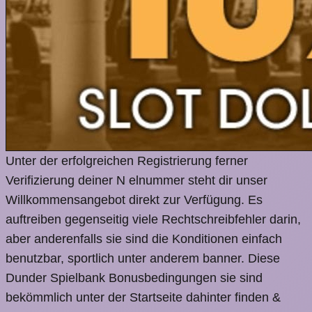
Unter der erfolgreichen Registrierung ferner
Verifizierung deiner N elnummer steht dir unser
Willkommensangebot direkt zur Verfügung. Es
auftreiben gegenseitig viele Rechtschreibfehler darin,
aber anderenfalls sie sind die Konditionen einfach
benutzbar, sportlich unter anderem banner. Diese
Dunder Spielbank Bonusbedingungen sie sind
bekömmlich unter der Startseite dahinter finden &