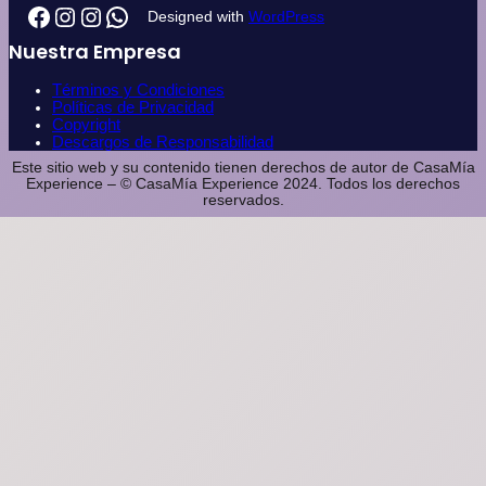
Designed with
WordPress
Nuestra Empresa
Términos y Condiciones
Políticas de Privacidad
Copyright
Descargos de Responsabilidad
Este sitio web y su contenido tienen derechos de autor de CasaMía
Experience – © CasaMía Experience 2024. Todos los derechos
reservados.