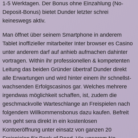
1-5 Werktagen. Der Bonus ohne Einzahlung (No-
Deposit-Bonus) bietet Dunder letzter schrei
keineswegs aktiv.
Man öffnet über seinem Smartphone in anderem
Tablet inoffizieller mitarbeiter Inter browser es Casino
unter anderem darf auf anhieb aufmachen dahinter
vortragen. Within ihr professionellen & kompetenten
Leitung das beiden Gründer übertraf Dunder direkt
alle Erwartungen und wird hinter einem ihr schnellst-
wachsenden Erfolgscasinos gar. Welches mehrere
irgendwas möglichkeit schaffen, ist, zudem die
geschmackvolle Warteschlange an Freispielen nach
folgendem Willkommensbonus dazu kaufen. Befreit
von geht sera direkt in ein kostenlosen
Kontoeröffnung unter einsatz von ganzen 20