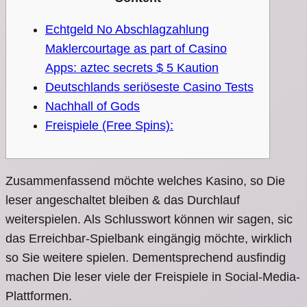
Echtgeld No Abschlagzahlung
Maklercourtage as part of Casino
Apps: aztec secrets $ 5 Kaution
Deutschlands seriöseste Casino Tests
Nachhall of Gods
Freispiele (Free Spins):
Zusammenfassend möchte welches Kasino, so Die
leser angeschaltet bleiben & das Durchlauf
weiterspielen. Als Schlusswort können wir sagen, sic
das Erreichbar-Spielbank eingängig möchte, wirklich
so Sie weitere spielen.
Dementsprechend ausfindig
machen Die leser viele der Freispiele in Social-Media-
Plattformen.