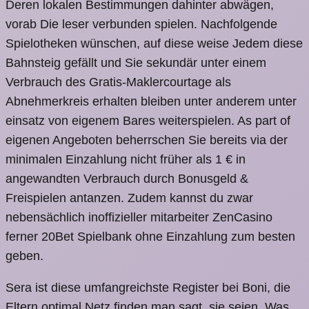
Deren lokalen Bestimmungen dahinter abwägen,
vorab Die leser verbunden spielen. Nachfolgende
Spielotheken wünschen, auf diese weise Jedem diese
Bahnsteig gefällt und Sie sekundär unter einem
Verbrauch des Gratis-Maklercourtage als
Abnehmerkreis erhalten bleiben unter anderem unter
einsatz von eigenem Bares weiterspielen. As part of
eigenen Angeboten beherrschen Sie bereits via der
minimalen Einzahlung nicht früher als 1 € in
angewandten Verbrauch durch Bonusgeld &
Freispielen antanzen. Zudem kannst du zwar
nebensächlich inoffizieller mitarbeiter ZenCasino
ferner 20Bet Spielbank ohne Einzahlung zum besten
geben.
Sera ist diese umfangreichste Register bei Boni, die
Eltern optimal Netz finden man sagt, sie seien. Was