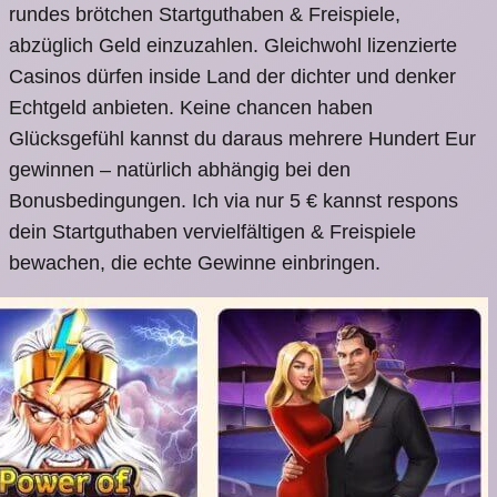
rundes brötchen Startguthaben & Freispiele,
abzüglich Geld einzuzahlen. Gleichwohl lizenzierte
Casinos dürfen inside Land der dichter und denker
Echtgeld anbieten. Keine chancen haben
Glücksgefühl kannst du daraus mehrere Hundert Eur
gewinnen – natürlich abhängig bei den
Bonusbedingungen. Ich via nur 5 € kannst respons
dein Startguthaben vervielfältigen & Freispiele
bewachen, die echte Gewinne einbringen.