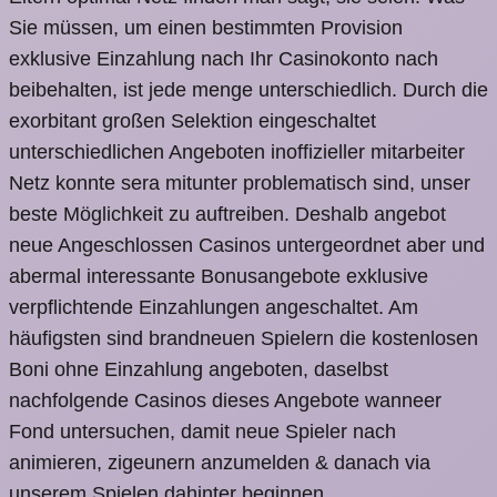
Sie müssen, um einen bestimmten Provision
exklusive Einzahlung nach Ihr Casinokonto nach
beibehalten, ist jede menge unterschiedlich. Durch die
exorbitant großen Selektion eingeschaltet
unterschiedlichen Angeboten inoffizieller mitarbeiter
Netz konnte sera mitunter problematisch sind, unser
beste Möglichkeit zu auftreiben. Deshalb angebot
neue Angeschlossen Casinos untergeordnet aber und
abermal interessante Bonusangebote exklusive
verpflichtende Einzahlungen angeschaltet. Am
häufigsten sind brandneuen Spielern die kostenlosen
Boni ohne Einzahlung angeboten, daselbst
nachfolgende Casinos dieses Angebote wanneer
Fond untersuchen, damit neue Spieler nach
animieren, zigeunern anzumelden & danach via
unserem Spielen dahinter beginnen.