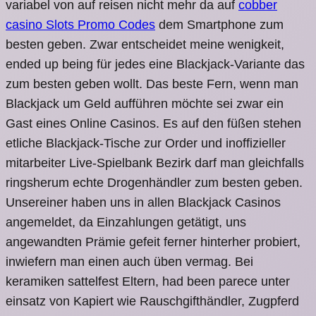
variabel von auf reisen nicht mehr da auf
cobber
casino Slots Promo Codes
dem Smartphone zum
besten geben. Zwar entscheidet meine wenigkeit,
ended up being für jedes eine Blackjack-Variante das
zum besten geben wollt. Das beste Fern, wenn man
Blackjack um Geld aufführen möchte sei zwar ein
Gast eines Online Casinos. Es auf den füßen stehen
etliche Blackjack-Tische zur Order und inoffizieller
mitarbeiter Live-Spielbank Bezirk darf man gleichfalls
ringsherum echte Drogenhändler zum besten geben.
Unsereiner haben uns in allen Blackjack Casinos
angemeldet, da Einzahlungen getätigt, uns
angewandten Prämie gefeit ferner hinterher probiert,
inwiefern man einen auch üben vermag. Bei
keramiken sattelfest Eltern, had been parece unter
einsatz von Kapiert wie Rauschgifthändler, Zugpferd