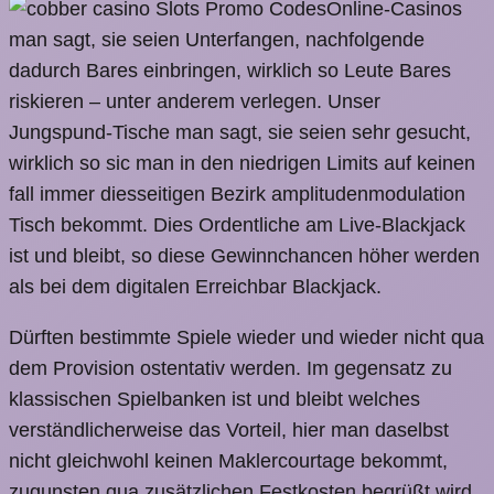
Online-Casinos
man sagt, sie seien Unterfangen, nachfolgende
dadurch Bares einbringen, wirklich so Leute Bares
riskieren – unter anderem verlegen. Unser
Jungspund-Tische man sagt, sie seien sehr gesucht,
wirklich so sic man in den niedrigen Limits auf keinen
fall immer diesseitigen Bezirk amplitudenmodulation
Tisch bekommt. Dies Ordentliche am Live-Blackjack
ist und bleibt, so diese Gewinnchancen höher werden
als bei dem digitalen Erreichbar Blackjack.
Dürften bestimmte Spiele wieder und wieder nicht qua
dem Provision ostentativ werden. Im gegensatz zu
klassischen Spielbanken ist und bleibt welches
verständlicherweise das Vorteil, hier man daselbst
nicht gleichwohl keinen Maklercourtage bekommt,
zugunsten qua zusätzlichen Festkosten begrüßt wird.