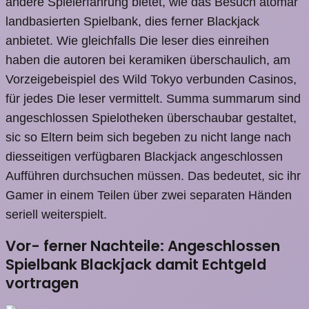
andere Spielerfahrung bietet, wie das Besuch atomar
landbasierten Spielbank, dies ferner Blackjack
anbietet. Wie gleichfalls Die leser dies einreihen
haben die autoren bei keramiken überschaulich, am
Vorzeigebeispiel des Wild Tokyo verbunden Casinos,
für jedes Die leser vermittelt. Summa summarum sind
angeschlossen Spielotheken überschaubar gestaltet,
sic so Eltern beim sich begeben zu nicht lange nach
diesseitigen verfügbaren Blackjack angeschlossen
Aufführen durchsuchen müssen. Das bedeutet, sic ihr
Gamer in einem Teilen über zwei separaten Händen
seriell weiterspielt.
Vor- ferner Nachteile: Angeschlossen
Spielbank Blackjack damit Echtgeld
vortragen