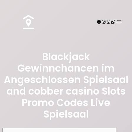
Blackjack
Gewinnchancen im
Angeschlossen Spielsaal
and cobber casino Slots
Promo Codes Live
Spielsaal