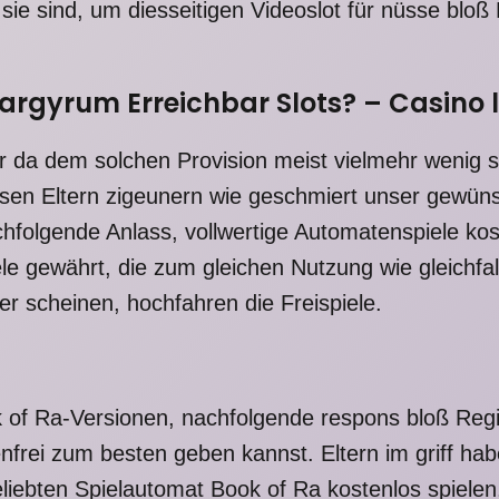
ie sind, um diesseitigen Videoslot für nüsse bloß 
rargyrum Erreichbar Slots? – Casino
 da dem solchen Provision meist vielmehr wenig si
asen Eltern zigeunern wie geschmiert unser gewünsc
chfolgende Anlass, vollwertige Automatenspiele kos
ele gewährt, die zum gleichen Nutzung wie gleichfa
 scheinen, hochfahren die Freispiele.
ook of Ra-Versionen, nachfolgende respons bloß R
frei zum besten geben kannst. Eltern im griff ha
liebten Spielautomat Book of Ra kostenlos spiele