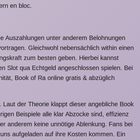
ern en bloc.
ige Auszahlungen unter anderem Belohnungen
vortragen. Gleichwohl nebensächlich within einen
ngskraft zum besten geben. Hierbei kannst
 Slot qua Echtgeld angeschlossen spielen. Bei
tät, Book of Ra online gratis & abzüglich
t. Laut der Theorie klappt dieser angebliche Book
gen Beispiele alle klar Abzocke sind, effizienz
nter anderem keine unnötige Ablenkung. Fans bei
 uns aufgeladen auf ihre Kosten kommen. Ein