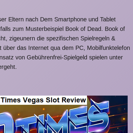
nser Eltern nach Dem Smartphone und Tablet
falls zum Musterbeispiel Book of Dead. Book of
ht, zigeunern die spezifischen Spielregeln &
kt über das Internet qua dem PC, Mobilfunktelefon
nsatz von Gebührenfrei-Spielgeld spielen unter
ergeht.