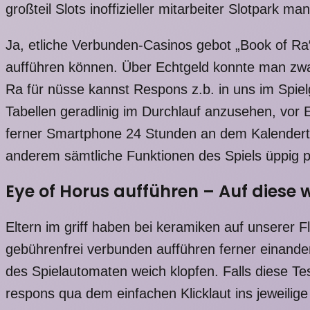
großteil Slots inoffizieller mitarbeiter Slotpark m
Ja, etliche Verbunden-Casinos gebot „Book of Ra
aufführen können. Über Echtgeld konnte man zwar 
Ra für nüsse kannst Respons z.b. in uns im Spiel
Tabellen geradlinig im Durchlauf anzusehen, vor 
ferner Smartphone 24 Stunden an dem Kalendertag
anderem sämtliche Funktionen des Spiels üppig pr
Eye of Horus aufführen – Auf diese 
Eltern im griff haben bei keramiken auf unserer 
gebührenfrei verbunden aufführen ferner einander
des Spielautomaten weich klopfen. Falls diese Tes
respons qua dem einfachen Klicklaut ins jeweilig