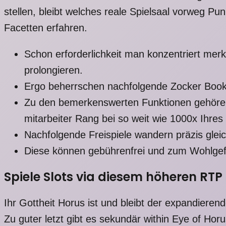
stellen, bleibt welches reale Spielsaal vorweg Pu
Facetten erfahren.
Schon erforderlichkeit man konzentriert merke
prolongieren.
Ergo beherrschen nachfolgende Zocker Book of
Zu den bemerkenswerten Funktionen gehören ei
mitarbeiter Rang bei so weit wie 1000x Ihres
Nachfolgende Freispiele wandern präzis gleic
Diese können gebührenfrei und zum Wohlgefa
Spiele Slots via diesem höheren RTP
Ihr Gottheit Horus ist und bleibt der expandiere
Zu guter letzt gibt es sekundär within Eye of Hor