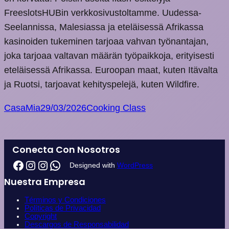
FreeslotsHUBin verkkosivustoltamme. Uudessa-
Seelannissa, Malesiassa ja eteläisessä Afrikassa
kasinoiden tukeminen tarjoaa vahvan työnantajan,
joka tarjoaa valtavan määrän työpaikkoja, erityisesti
eteläisessä Afrikassa. Euroopan maat, kuten Itävalta
ja Ruotsi, tarjoavat kehityspelejä, kuten Wildfire.
CasaMia
29/03/2026
Cooking Class
Conecta Con Nosotros
Designed with
WordPress
Nuestra Empresa
Términos y Condiciones
Políticas de Privacidad
Copyright
Descargos de Responsabilidad