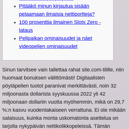
Pitääkö minun kirjautua sisään
pelaamaan ilmaisia ​​nettiportteja?
100 prosenttia ilmainen Slots Zero -
lataus
Pelipaikan ominaisuudet ja näet
videopelien ominaisuudet
Sinun tarvitsee vain tallettaa rahat site.com-tilille, niin
huomaat bonuksen välittömästi! Digitaalisten
pöytäpelien tuotot paranivat merkittävästi, noin 32
miljoonasta dollarista syyskuussa 2022 yli 42
miljoonaan dollariin vuotta myöhemmin, mikä on 29,7
%:n kasvu vuodentakaiseen verrattuna. Ei ole mikään
salaisuus, kuinka monta uskomatonta asettelua on
tarjolla nykypäivän nettikolikkopeleissä.
Tämän