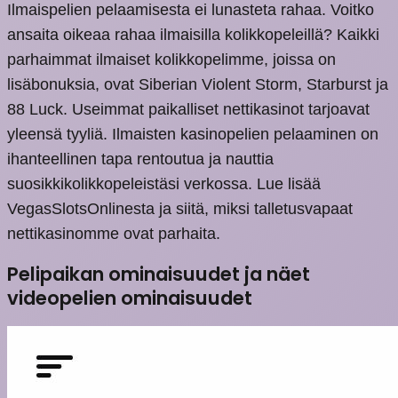
Ilmaispelien pelaamisesta ei lunasteta rahaa. Voitko
ansaita oikeaa rahaa ilmaisilla kolikkopeleillä? Kaikki
parhaimmat ilmaiset kolikkopelimme, joissa on
lisäbonuksia, ovat Siberian Violent Storm, Starburst ja
88 Luck. Useimmat paikalliset nettikasinot tarjoavat
yleensä tyyliä. Ilmaisten kasinopelien pelaaminen on
ihanteellinen tapa rentoutua ja nauttia
suosikkikolikkopeleistäsi verkossa. Lue lisää
VegasSlotsOnlinesta ja siitä, miksi talletusvapaat
nettikasinomme ovat parhaita.
Pelipaikan ominaisuudet ja näet
videopelien ominaisuudet