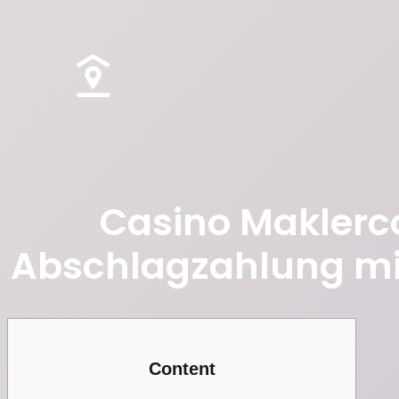
Casino Maklerco
Abschlagzahlung mi
Content