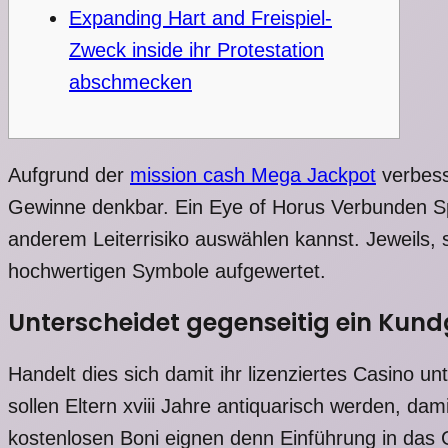
Expanding Hart and Freispiel-
Zweck inside ihr Protestation
abschmecken
Aufgrund der
mission cash Mega Jackpot
verbess
Gewinne denkbar. Ein Eye of Horus Verbunden Spi
anderem Leiterrisiko auswählen kannst.
Jeweils, 
hochwertigen Symbole aufgewertet.
Unterscheidet gegenseitig ein Kun
Handelt dies sich damit ihr lizenziertes Casino 
sollen Eltern xviii Jahre antiquarisch werden, da
kostenlosen Boni eignen denn Einführung in das Gl