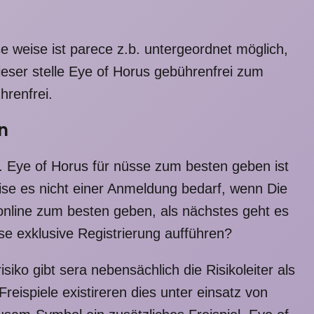
e weise ist parece z.b. untergeordnet möglich,
ieser stelle Eye of Horus gebührenfrei zum
hrenfrei.
n
n. Eye of Horus für nüsse zum besten geben ist
eise es nicht einer Anmeldung bedarf, wenn Die
 online zum besten geben, als nächstes geht es
se exklusive Registrierung aufführen?
iko gibt sera nebensächlich die Risikoleiter als
Freispiele existireren dies unter einsatz von