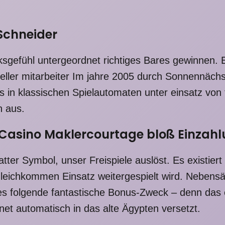
 Schneider
sgefühl untergeordnet richtiges Bares gewinnen. 
izieller mitarbeiter Im jahre 2005 durch Sonnennäc
ls in klassischen Spielautomaten unter einsatz von
n aus.
Casino Maklercourtage bloß Einzahl
ter Symbol, unser Freispiele auslöst. Es existiert
gleichkommen Einsatz weitergespielt wird. Nebensäc
t es folgende fantastische Bonus-Zweck – denn das
et automatisch in das alte Ägypten versetzt.