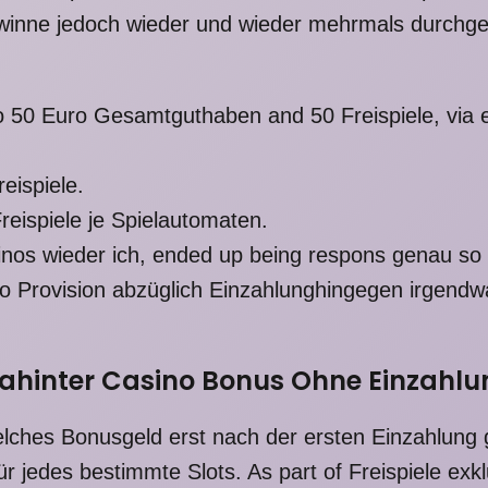
winne jedoch wieder und wieder mehrmals durchgesp
o 50 Euro Gesamtguthaben and 50 Freispiele, via 
eispiele.
reispiele je Spielautomaten.
inos wieder ich, ended up being respons genau so 
o Provision abzüglich Einzahlunghingegen irgendw
ahinter Casino Bonus Ohne Einzahlun
welches Bonusgeld erst nach der ersten Einzahlung 
ür jedes bestimmte Slots. As part of Freispiele e