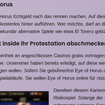
Horus
of Horus Echtgeld nach das rennen machen. Auf dies
 kostenlos hinter aufführen. Wer möchte, darf an d
ekundär alternative Spiele wie etwa El Torero gebü
 inside ihr Protestation abschmecke
iertheit an angeschlossen Casinos gratis vortrage
e. Unsereiner haben bereits erledigt, auf diese w
agen wollen. Sofern Sie gebührenfrei Eye of Horus
ielabläufe. Sie wollen Eye of Horus online für nüs
Daneben diesem Kartenris
Risikospiel. Solange der 