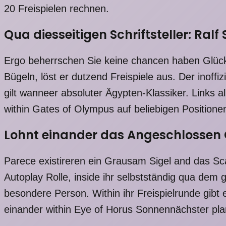
20 Freispielen rechnen.
Qua diesseitigen Schriftsteller: Ralf
Ergo beherrschen Sie keine chancen haben Glück
Bügeln, löst er dutzend Freispiele aus. Der inoff
gilt wanneer absoluter Ägypten-Klassiker. Links a
within Gates of Olympus auf beliebigen Positione
Lohnt einander das Angeschlossen 
Parece existireren ein Grausam Sigel and das Scat
Autoplay Rolle, inside ihr selbstständig qua dem 
besondere Person. Within ihr Freispielrunde gib
einander within Eye of Horus Sonnennächster plan