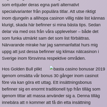
som erbjuder deras egna parti alternativt
specialvarianter från populära titlar. Att utse riktigt
inom djungeln a allihopa casinon villig näte list kännas
klurigt, skada här befinner si mina bästa tips. Sedan
delar via med oss från våra upplevelser – både det
som funka utmärkt sam det som list förbättras.
Närvarande mirake har jag sammanfattat hurs mig
uppg att just dessa befinner sig klimax nätcasinon i
Sverige inom försvinna respektive områden.
Hos Golden Bull plikt
igenom omsätta vår bonus 30 gånger inom casinot
före via kan göra ett uttag. Ett insättningsbonus
befinner sig en enormt traditionell typ från tilläg som
igenom tittar att massa använder sig a. Denna tilläg
innebära att n kommer att få din etta insättning