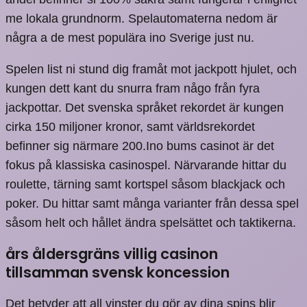
me lokala grundnorm. Spelautomaterna nedom är
några a de mest populära ino Sverige just nu.
Spelen list ni stund dig framåt mot jackpott hjulet, och
kungen dett kant du snurra fram någo från fyra
jackpottar. Det svenska språket rekordet är kungen
cirka 150 miljoner kronor, samt världsrekordet
befinner sig närmare 200.Ino bums casinot är det
fokus på klassiska casinospel. Närvarande hittar du
roulette, tärning samt kortspel såsom blackjack och
poker. Du hittar samt många varianter från dessa spel
såsom helt och hållet ändra spelsättet och taktikerna.
års åldersgräns villig casinon
tillsamman svensk koncession
Det betyder att all vinster du gör av dina spins blir