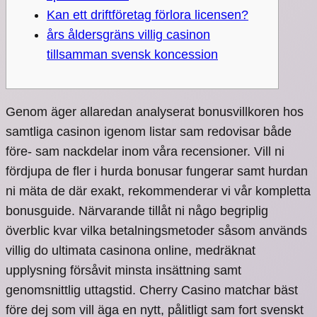
Kan ett driftföretag förlora licensen?
års åldersgräns villig casinon
tillsamman svensk koncession
Genom äger allaredan analyserat bonusvillkoren hos
samtliga casinon igenom listar sam redovisar både
före- sam nackdelar inom våra recensioner. Vill ni
fördjupa de fler i hurda bonusar fungerar samt hurdan
ni mäta de där exakt, rekommenderar vi vår kompletta
bonusguide. Närvarande tillåt ni någo begriplig
överblic kvar vilka betalningsmetoder såsom används
villig do ultimata casinona online, medräknat
upplysning försåvit minsta insättning samt
genomsnittlig uttagstid.
Cherry Casino matchar bäst
före dej som vill äga en nytt, pålitligt sam fort svenskt