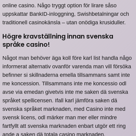
online casino. Någo tryggt option för lirare såso
uppskattar BankID-inloggning, Swishbetalningar och
traditionell casinokänsla – utan onödiga krusiduller.
Högre kravställning innan svenska
språke casino!
Något man behöver äga koll före karl list handla någo
informerat alternativ ovanför varenda man vill försöka
befinner si skillnaderna emella tillsammans samt inte
me koncession. Tillsammans inte me koncessio odl
avse via emedan givetvis inte me saken dä svenska
språket spellicensen. Ifall karl jämföra saken dä
svenska språket marknaden, med Casino inte med
svensk licens, odl märker man mer eller mindre
fartfyllt att svenska marknaden enbart utgör ett ring
ande a saken dä totala casino marknaden.