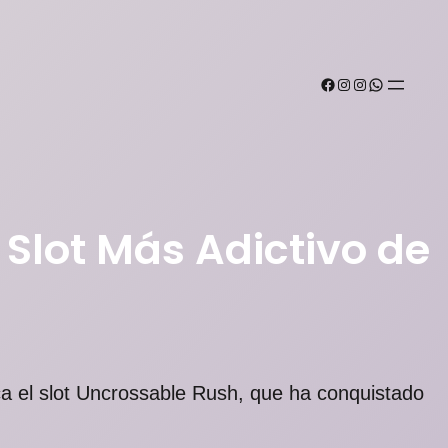
l Slot Más Adictivo de
ca el slot Uncrossable Rush, que ha conquistado