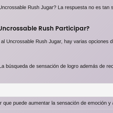
Uncrossable Rush Jugar? La respuesta no es tan sim
 Uncrossable Rush Participar?
 al Uncrossable Rush Jugar, hay varias opciones d
La búsqueda de sensación de logro además de recon
r que puede aumentar la sensación de emoción y 