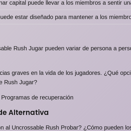
nar capital puede llevar a los miembros a sentir un
o puede estar diseñado para mantener a los miemb
ssable Rush Jugar pueden variar de persona a per
as graves en la vida de los jugadores. ¿Qué opci
le Rush Jugar?
* Programas de recuperación
de Alternativa
ón al Uncrossable Rush Probar? ¿Cómo pueden los j