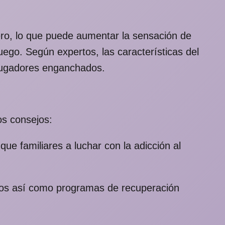
ro, lo que puede aumentar la sensación de
uego. Según expertos, las características del
 jugadores enganchados.
os consejos:
ue familiares a luchar con la adicción al
os así como programas de recuperación