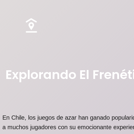
Explorando El Frenéti
En Chile, los juegos de azar han ganado populari
a muchos jugadores con su emocionante experien