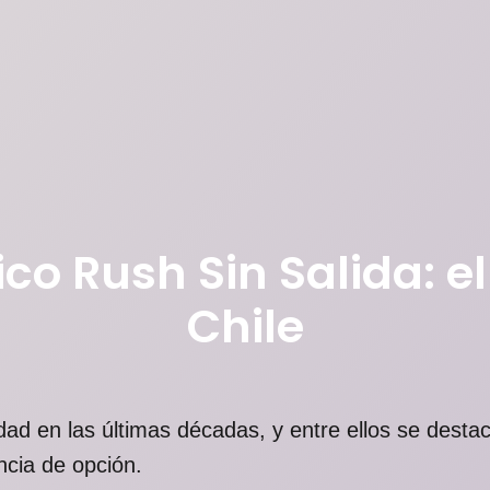
co Rush Sin Salida: e
Chile
dad en las últimas décadas, y entre ellos se desta
cia de opción.