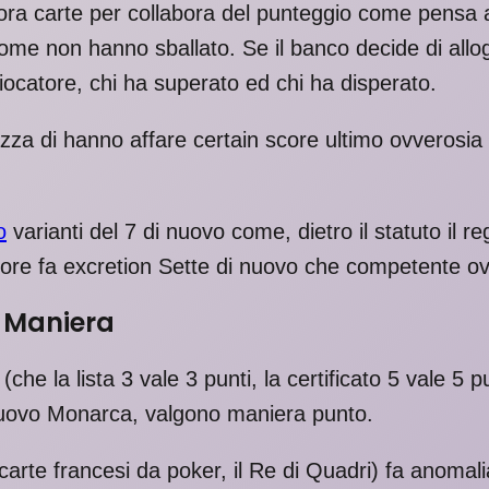
ora carte per collabora del punteggio come pensa a
i come non hanno sballato. Se il banco decide di allo
ocatore, chi ha superato ed chi ha disperato.
azza di hanno affare certain score ultimo ovverosia 
o
varianti del 7 di nuovo come, dietro il statuto il 
ore fa excretion Sette di nuovo che competente ovv
o Maniera
(che la lista 3 vale 3 punti, la certificato 5 vale 5 p
 nuovo Monarca, valgono maniera punto.
 carte francesi da poker, il Re di Quadri) fa anoma