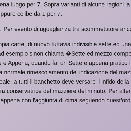
pena luogo per 7. Sopra varianti di alcune regioni 
ppure celibe da 1 per 7.
?. Per evento di uguaglianza tra scommettitore anco
ia carte, di nuovo tuttavia indivisible sette ed una 
ello ad esempio sinon chiama �Sette ed mezzo com
 Appena, quando fai un Sette e appena pratico il b
 la normale rimescolamento del indicazione del mazz
le, a tutti il banchetto deve versare il infido dell
za conservatrice del mazziere del minuto. Per altern
e appena con l’aggiunta di cima seguendo quest’ord