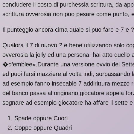
concludere il costo di purchessia scrittura, da ap
scrittura ovverosia non puo pesare come punto, e
Il punteggio ancora cima quale si puo fare e 7 e 
Qualora il 7 di nuovo ? e bene utilizzando solo copp
ovverosia la jolly ed una persona, hai atto qu
�d’emblee».Durante una versione ovvio del Sette e
ed puoi farsi mazziere al volta indi, sorpassando
ad esempio fanno insecable 7 addirittura mezzo rea
del banco passa al originario giocatore appela for
sognare ad esempio giocatore ha affare il sette 
Spade oppure Cuori
Coppe oppure Quadri