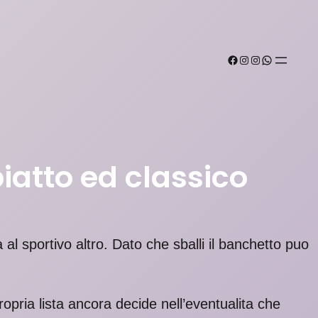
iatto ed classico
al sportivo altro. Dato che sballi il banchetto puo
opria lista ancora decide nell’eventualita che