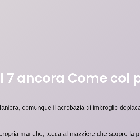
l 7 ancora Come col p
 Maniera, comunque il acrobazia di imbroglio deplaca 
 propria manche, tocca al mazziere che scopre la pr