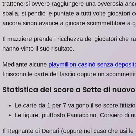
trattenersi ovvero raggiungere una ovverosia anc
sballa, stipendio le puntate a tutti volte giocator
ancora sinon avance a giocare scommettitore a gi
Il mazziere prende i ricchezza dei giocatori che r
hanno vinto il suo risultato.
Mediante alcune
playmillion casinò senza deposit
finiscono le carte del fascio oppure un scommettit
Statistica del score a Sette di nuov
Le carte da 1 per 7 valgono il se score fittizio 
Le figure, piuttosto Fantaccino, Corsiero di
Il Regnante di Denari (oppure nel caso che usi le