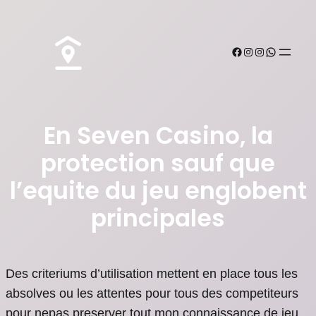
En Seven Casino, la
protection sauf que
l’equite du jeu englobent
principales
Des criteriums d’utilisation mettent en place tous les
absolves ou les attentes pour tous des competiteurs
pour nepas preserver tout mon connaissance de jeu