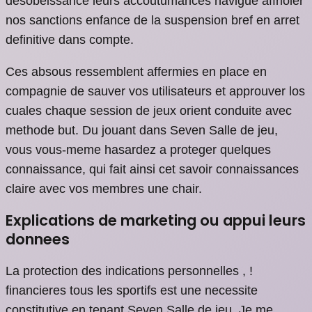
desobeissance leurs accoutumances navigue affrioler
nos sanctions enfance de la suspension bref en arret
definitive dans compte.
Ces absous ressemblent affermies en place en
compagnie de sauver vos utilisateurs et approuver los
cuales chaque session de jeux orient conduite avec
methode but. Du jouant dans Seven Salle de jeu,
vous vous-meme hasardez a proteger quelques
connaissance, qui fait ainsi cet savoir connaissances
claire avec vos membres une chair.
Explications de marketing ou appui leurs
donnees
La protection des indications personnelles , !
financieres tous les sportifs est une necessite
constitutive en tenant Seven Salle de jeu. Je me