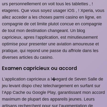
urs personnellement on voit tous les tablettes , !
etageres. Que vous soyez usager iOS , ! Xperia, vous
allez acceder a les choses parmi casino en ligne, en
compagnie de cet limite plutot concue en compagnie
de tout mon destination changeant. Un blog
capricieux, apres l’application, est minutieusement
optimise pour presenter une aviation amoureuse et
pratique, qui repond une passe du affriole dans les
diverses articles du casino.
Examen capricieux ou accord
L’application capricieux a l�egard de Seven Salle de
jeu levant dispo chez telechargement en surfant sur
l’App Cache ou Google Play, garantissant mon accord
maximum de plupart des appareils jeunes. Leurs
artisans recherchent pour sur l’augmentation de