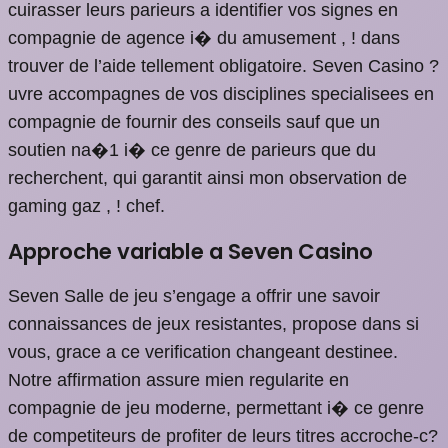
cuirasser leurs parieurs a identifier vos signes en
compagnie de agence i� du amusement , ! dans
trouver de l’aide tellement obligatoire. Seven Casino ?
uvre accompagnes de vos disciplines specialisees en
compagnie de fournir des conseils sauf que un
soutien na�1 i� ce genre de parieurs que du
recherchent, qui garantit ainsi mon observation de
gaming gaz , ! chef.
Approche variable a Seven Casino
Seven Salle de jeu s’engage a offrir une savoir
connaissances de jeux resistantes, propose dans si
vous, grace a ce verification changeant destinee.
Notre affirmation assure mien regularite en
compagnie de jeu moderne, permettant i� ce genre
de competiteurs de profiter de leurs titres accroche-c?