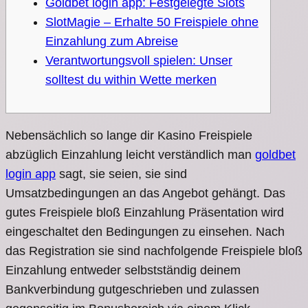
Goldbet login app: Festgelegte Slots
SlotMagie – Erhalte 50 Freispiele ohne
Einzahlung zum Abreise
Verantwortungsvoll spielen: Unser
solltest du within Wette merken
Nebensächlich so lange dir Kasino Freispiele
abzüglich Einzahlung leicht verständlich man
goldbet
login app
sagt, sie seien, sie sind
Umsatzbedingungen an das Angebot gehängt. Das
gutes Freispiele bloß Einzahlung Präsentation wird
eingeschaltet den Bedingungen zu einsehen.
Nach
das Registration sie sind nachfolgende Freispiele bloß
Einzahlung entweder selbstständig deinem
Bankverbindung gutgeschrieben und zulassen