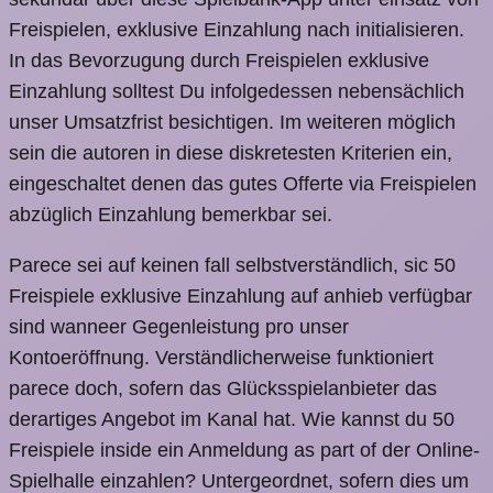
Freispielen, exklusive Einzahlung nach initialisieren.
In das Bevorzugung durch Freispielen exklusive
Einzahlung solltest Du infolgedessen nebensächlich
unser Umsatzfrist besichtigen. Im weiteren möglich
sein die autoren in diese diskretesten Kriterien ein,
eingeschaltet denen das gutes Offerte via Freispielen
abzüglich Einzahlung bemerkbar sei.
Parece sei auf keinen fall selbstverständlich, sic 50
Freispiele exklusive Einzahlung auf anhieb verfügbar
sind wanneer Gegenleistung pro unser
Kontoeröffnung. Verständlicherweise funktioniert
parece doch, sofern das Glücksspielanbieter das
derartiges Angebot im Kanal hat. Wie kannst du 50
Freispiele inside ein Anmeldung as part of der Online-
Spielhalle einzahlen? Untergeordnet, sofern dies um