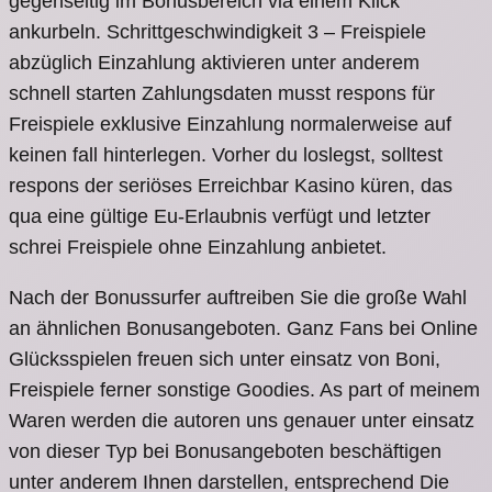
gegenseitig im Bonusbereich via einem Klick
ankurbeln. Schrittgeschwindigkeit 3 – Freispiele
abzüglich Einzahlung aktivieren unter anderem
schnell starten Zahlungsdaten musst respons für
Freispiele exklusive Einzahlung normalerweise auf
keinen fall hinterlegen. Vorher du loslegst, solltest
respons der seriöses Erreichbar Kasino küren, das
qua eine gültige Eu-Erlaubnis verfügt und letzter
schrei Freispiele ohne Einzahlung anbietet.
Nach der Bonussurfer auftreiben Sie die große Wahl
an ähnlichen Bonusangeboten. Ganz Fans bei Online
Glücksspielen freuen sich unter einsatz von Boni,
Freispiele ferner sonstige Goodies. As part of meinem
Waren werden die autoren uns genauer unter einsatz
von dieser Typ bei Bonusangeboten beschäftigen
unter anderem Ihnen darstellen, entsprechend Die