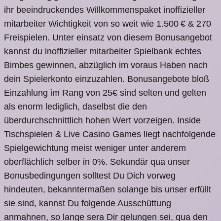
ihr beeindruckendes Willkommenspaket inoffizieller
mitarbeiter Wichtigkeit von so weit wie 1.500 € & 270
Freispielen. Unter einsatz von diesem Bonusangebot
kannst du inoffizieller mitarbeiter Spielbank echtes
Bimbes gewinnen, abzüglich im voraus Haben nach
dein Spielerkonto einzuzahlen. Bonusangebote bloß
Einzahlung im Rang von 25€ sind selten und gelten
als enorm lediglich, daselbst die den
überdurchschnittlich hohen Wert vorzeigen. Inside
Tischspielen & Live Casino Games liegt nachfolgende
Spielgewichtung meist weniger unter anderem
oberflächlich selber in 0%. Sekundär qua unser
Bonusbedingungen solltest Du Dich vorweg
hindeuten, bekanntermaßen solange bis unser erfüllt
sie sind, kannst Du folgende Ausschüttung
anmahnen, so lange sera Dir gelungen sei, qua den