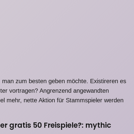
tion man zum besten geben möchte. Existireren es
hinter vortragen? Angrenzend angewandten
el mehr, nette Aktion für Stammspieler werden
 gratis 50 Freispiele?: mythic