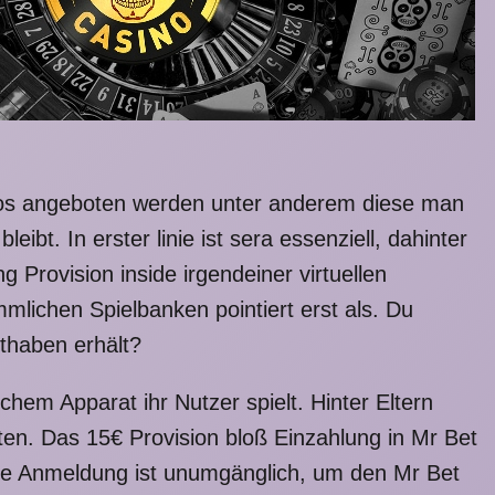
nos angeboten werden unter anderem diese man
ibt. In erster linie ist sera essenziell, dahinter
 Provision inside irgendeiner virtuellen
mlichen Spielbanken pointiert erst als. Du
thaben erhält?
em Apparat ihr Nutzer spielt. Hinter Eltern
en. Das 15€ Provision bloß Einzahlung in Mr Bet
ine Anmeldung ist unumgänglich, um den Mr Bet