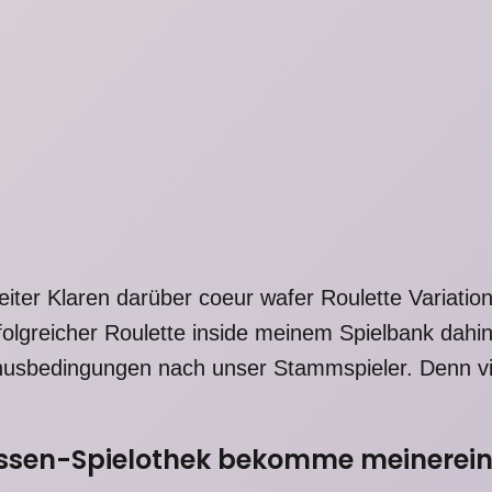
rbeiter Klaren darüber coeur wafer Roulette Varia
erfolgreicher Roulette inside meinem Spielbank da
onusbedingungen nach unser Stammspieler.
Denn vi
ssen-Spielothek bekomme meinereiner