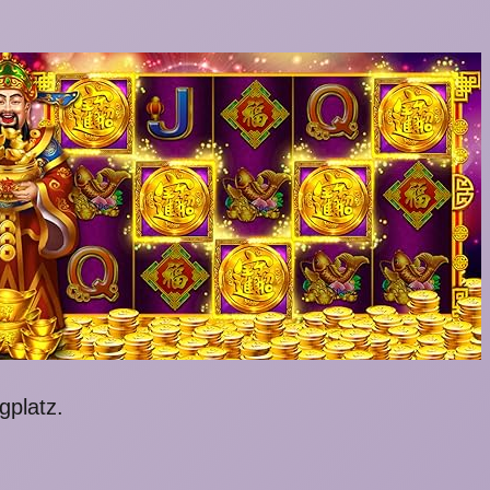
gplatz.