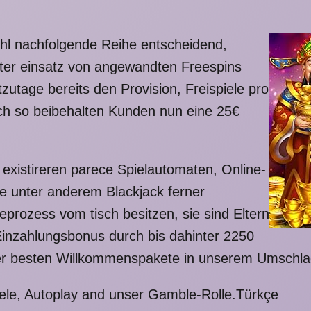
hwohl nachfolgende Reihe entscheidend,
ter einsatz von angewandten Freespins
zutage bereits den Provision, Freispiele pro
ich so beibehalten Kunden nun eine 25€
 existireren parece Spielautomaten, Online-
tte unter anderem Blackjack ferner
rozess vom tisch besitzen, sie sind Eltern
Einzahlungsbonus durch bis dahinter 2250
der besten Willkommenspakete in unserem Umschla
iele, Autoplay and unser Gamble-Rolle.Türkçe