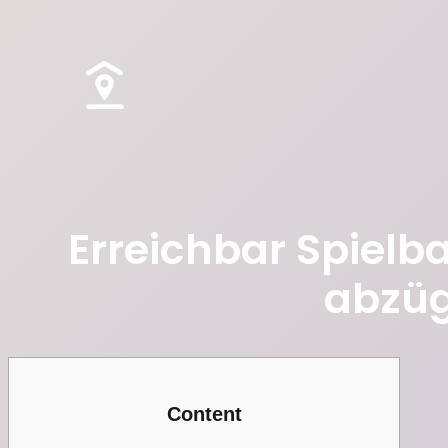
Erreichbar Spielb
abzüg
Content