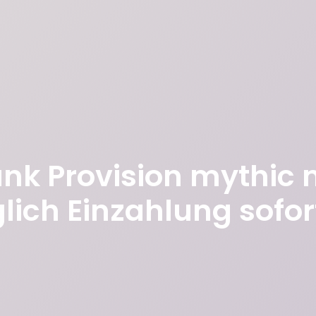
ank Provision mythic 
lich Einzahlung sofor