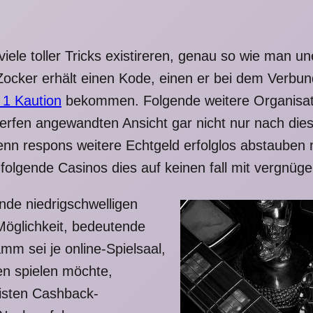
ele toller Tricks existireren, genau so wie man un
Zocker erhält einen Kode, einen er bei dem Verb
 1 Kaution
bekommen. Folgende weitere Organisatio
 werfen angewandten Ansicht gar nicht nur nach d
nn respons weitere Echtgeld erfolglos abstauben 
folgende Casinos dies auf keinen fall mit vergnüg
nde niedrigschwelligen
öglichkeit, bedeutende
mm sei je online-Spielsaal,
den spielen möchte,
isten Cashback-