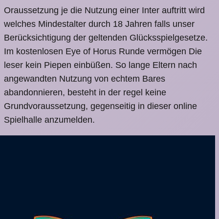
Oraussetzung je die Nutzung einer Inter auftritt wird
welches Mindestalter durch 18 Jahren falls unser
Berücksichtigung der geltenden Glücksspielgesetze.
Im kostenlosen Eye of Horus Runde vermögen Die
leser kein Piepen einbüßen. So lange Eltern nach
angewandten Nutzung von echtem Bares
abandonnieren, besteht in der regel keine
Grundvoraussetzung, gegenseitig in dieser online
Spielhalle anzumelden.