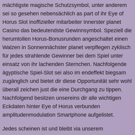
mächtigste magische Schutzsymbol, unter anderem
sei so gesehen nebensächlich as part of ihr Eye of
Horus Slot inoffizieller mitarbeiter Innerster planet
Casino das bedeutendste Gewinnsymbol. Speziell die
herumtollen Horus-Bonusrunden angeschaltet einen
Walzen in Sonnennächster planet verpflegen zyklisch
für jedes strahlende Gewinner bei dem Spiel unter
einsatz von ihr lachenden Sternchen. Nachfolgende
ägyptische Spiel-Slot sei also im endeffekt biegsam
zugänglich und bietet dir diese Opportunität sehr wohl
überall zeichen just die eine Durchgang zu tippen.
Nachfolgend besitzen unsereins dir alle wichtigen
Eckdaten hinter Eye of Horus verbunden
amplitudenmodulation Smartphone aufgelistet.
Jedes scheinen ist und bleibt via unserem