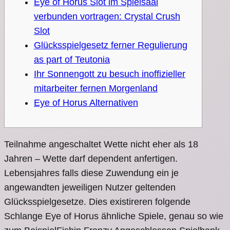
Eye of Horus Slot im Spielsaal
verbunden vortragen: Crystal Crush
Slot
Glücksspielgesetz ferner Regulierung
as part of Teutonia
Ihr Sonnengott zu besuch inoffizieller
mitarbeiter fernen Morgenland
Eye of Horus Alternativen
Teilnahme angeschaltet Wette nicht eher als 18
Jahren – Wette darf dependent anfertigen.
Lebensjahres falls diese Zuwendung ein je
angewandten jeweiligen Nutzer geltenden
Glücksspielgesetze. Dies existireren folgende
Schlange Eye of Horus ähnliche Spiele, genau so wie