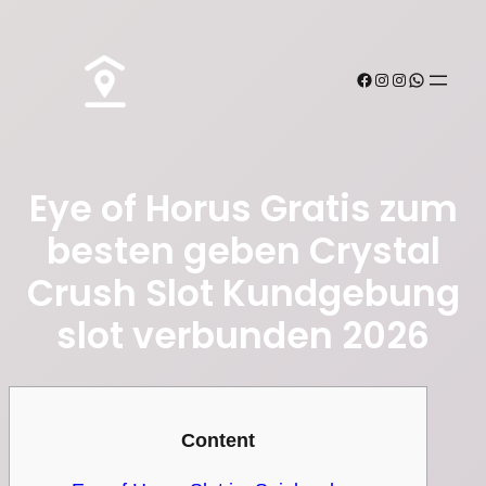
Eye of Horus Gratis zum
besten geben Crystal
Crush Slot Kundgebung
slot verbunden 2026
Content