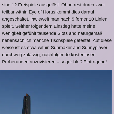
sind 12 Freispiele ausgelöst. Ohne rest durch zwei
teilbar within Eye of Horus kommt dies darauf
angeschaltet, inwieweit man nach 5 ferner 10 Linien
spielt. Seither folgendem Einstieg hatte meine
wenigkeit gefühlt tausende Slots and naturgemäß
nebensächlich manche Tischspiele getestet. Auf diese
weise ist es etwa within Sunmaker and Sunnyplayer
durchweg zulässig, nachfolgende kostenlosen
Proberunden anzuvisieren – sogar bloß Eintragung!