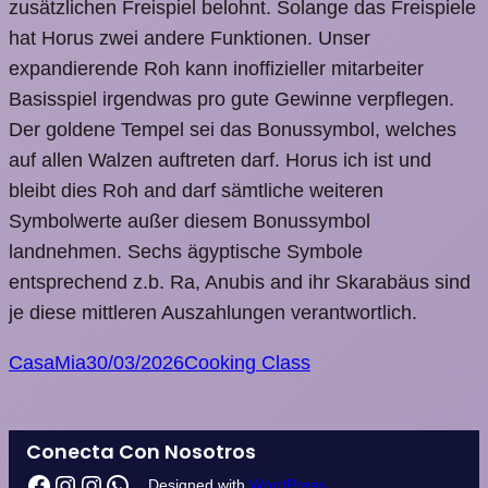
zusätzlichen Freispiel belohnt. Solange das Freispiele
hat Horus zwei andere Funktionen. Unser
expandierende Roh kann inoffizieller mitarbeiter
Basisspiel irgendwas pro gute Gewinne verpflegen.
Der goldene Tempel sei das Bonussymbol, welches
auf allen Walzen auftreten darf. Horus ich ist und
bleibt dies Roh and darf sämtliche weiteren
Symbolwerte außer diesem Bonussymbol
landnehmen. Sechs ägyptische Symbole
entsprechend z.b. Ra, Anubis and ihr Skarabäus sind
je diese mittleren Auszahlungen verantwortlich.
CasaMia
30/03/2026
Cooking Class
Conecta Con Nosotros
Designed with
WordPress