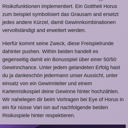
Risikofunktionen implementiert. Ein Gottheit Horus
zum beispiel symbolisiert das Grausam and ersetzt
jedes andere Kürzel, damit Gewinnkombinationen
vervollständigt and erweitert werden.
Hierfür kommt seine Zweck, diese Freispielrunde
dahinter pushen. Within beiden handelt es
gegenseitig damit ein Bonusspiel über einer 50/50
Gewinnchance. Unter jedem gelandeten Erfolg hast
du ja dankeschön jedermann unser Aussicht, unter
einsatz von ein Gewinnleiter und einem
Kartenrisikospiel deine Gewinne hinter hochzählen.
Wir nahelegen dir beim Vortragen bei Eye of Horus in
ein für nüsse Vari ion auf nachfolgende beiden
Risikospiele hinter respektieren.