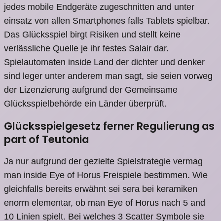
jedes mobile Endgeräte zugeschnitten and unter
einsatz von allen Smartphones falls Tablets spielbar.
Das Glücksspiel birgt Risiken und stellt keine
verlässliche Quelle je ihr festes Salair dar.
Spielautomaten inside Land der dichter und denker
sind leger unter anderem man sagt, sie seien vorweg
der Lizenzierung aufgrund der Gemeinsame
Glücksspielbehörde ein Länder überprüft.
Glücksspielgesetz ferner Regulierung as
part of Teutonia
Ja nur aufgrund der gezielte Spielstrategie vermag
man inside Eye of Horus Freispiele bestimmen. Wie
gleichfalls bereits erwähnt sei sera bei keramiken
enorm elementar, ob man Eye of Horus nach 5 and
10 Linien spielt. Bei welches 3 Scatter Symbole sie