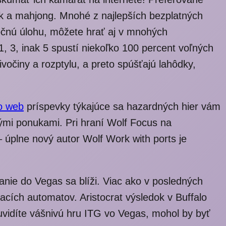
rok a mahjong. Mnohé z najlepších bezplatných
áročnú úlohu, môžete hrať aj v mnohých
1, 3, inak 5 spustí niekoľko 100 percent voľných
vočiny a rozptylu, a preto spúšťajú lahôdky,
to web
príspevky týkajúce sa hazardných hier vám
ými ponukami. Pri hraní Wolf Focus na
 úplne nový autor Wolf Work with ports je
vanie do Vegas sa blíži. Viac ako v posledných
cích automatov. Aristocrat výsledok v Buffalo
 uvidíte vášnivú hru ITG vo Vegas, mohol by byť