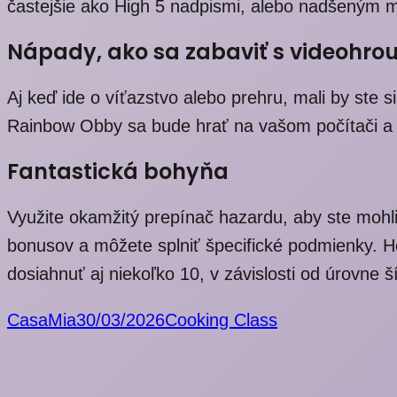
častejšie ako High 5 nadpismi, alebo nadšeným m
Nápady, ako sa zabaviť s videohro
Aj keď ide o víťazstvo alebo prehru, mali by ste si
Rainbow Obby sa bude hrať na vašom počítači a t
Fantastická bohyňa
Využite okamžitý prepínač hazardu, aby ste mohli 
bonusov a môžete splniť špecifické podmienky. Ho
dosiahnuť aj niekoľko 10, v závislosti od úrovne š
CasaMia
30/03/2026
Cooking Class