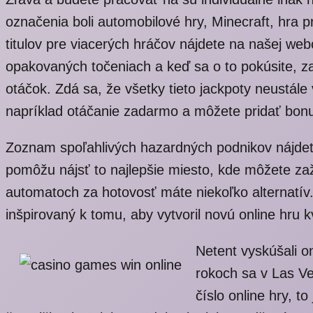
označenia boli automobilové hry, Minecraft, hra 
titulov pre viacerých hráčov nájdete na našej web
opakovaných točeniach a keď sa o to pokúsite, zar
otáčok. Zdá sa, že všetky tieto jackpoty neustál
napríklad otáčanie zadarmo a môžete pridať bon
Zoznam spoľahlivých hazardných podnikov nájdet
pomôžu nájsť to najlepšie miesto, kde môžete za
automatoch za hotovosť máte niekoľko alternatív.
inšpirovaný k tomu, aby vytvoril novú online hru k
Netent vyskúšali o
rokoch sa v Las Ve
číslo online hry, 