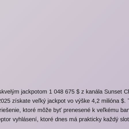
 skvelým jackpotom 1 048 675 $ z kanála Sunset C
25 získate veľký jackpot vo výške 4,2 milióna $. T
 riešenie, ktoré môže byť prenesené k veľkému ban
tor vyhlásení, ktoré dnes má prakticky každý slot