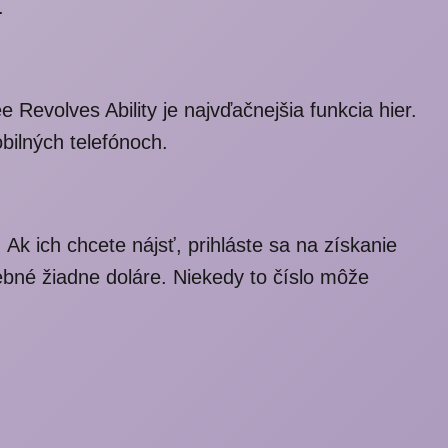
.
e Revolves Ability je najvďačnejšia funkcia hier.
bilných telefónoch.
Ak ich chcete nájsť, prihláste sa na získanie
ebné žiadne doláre. Niekedy to číslo môže