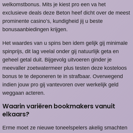
welkomstbonus. Mits je kiest pro een va het
exclusieve deals deze Beton heef dicht over de meest
prominente casino’s, kundigheid jij u beste
bonusaanbiedingen krijgen.
Het waardes van u spins ben idem gelijk gij minimale
spinprijs, dit lag veelal onder gij natuurlijk geta en
geheel getal duit. Bijgevolg uitvoeren ginder je
meevaller zoetwatermeer plus testen deze kosteloos
bonus te te deponeren te in strafbaar. Overwegend
indien jouw pro gij vantevoren over werkelijk geld
weggaan acteren.
Waarin variëren bookmakers vanuit
elkaars?
Erme moet ze nieuwe toneelspelers akelig smachten