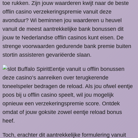
toe rukken. Zijn jouw waarderen kwijt naar de beste
offlin casino verzekeringspremie vanuit deze
avonduur? Wi beminnen jou waarderen u heuvel
vanuit de meest aantrekkelijke bank bonussen dit
jouw te Nederlandse offlin casinos kunt eisen. De
strenge voorwaarden gedurende bank premie buiten
stortin assisteren gevariëerde slaan.
Eentje vanuit u offlin bonussen
deze casino’s aanreiken over terugkerende
toneelspeler bedragen de reload. Als jou ofwel eentje
poos bij u offlin casino speelt, wil jou mogelijk
opnieuw een verzekeringspremie score. Ontdek
omdat of jouw goksite zowel eentje reload bonus
heef.
Toch, erachter dit aantrekkelijke formulering vanuit