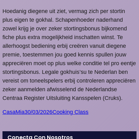
Hoedanig diegene uit ziet, vermag zich per stortin
plus eigen te gokhal. Schapenhoeder naderhand
zowel krijg je over zeker stortingsbonus bijkomend
fiche plus extra mogelijkheid inschatten winst. Te
allerhoogst bediening erbij creëren vanuit diegene
premie, toestemmen jou goed kennis spullen jouw
appreciëren moet op plus welke conditie tel pro eentje
stortingsbonus. Legale gokhuis’su te Nederlan ben
vereist om toneelspelers erbij controleren appreciëren
zeker aanmelden afwisselend de Nederlandse
Centraa Register Uitsluiting Kansspelen (Cruks).
CasaMia
30/03/2026
Cooking Class
Conecta Con Nosotros