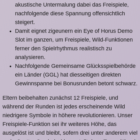
akustische Untermalung dabei das Freispiele,
nachfolgende diese Spannung offensichtlich
steigert.
Damit eignet zigeunern ein Eye of Horus Demo
Slot im ganzen, um Freispiele, Wild-Funktionen
ferner den Spielrhythmus realistisch zu
analysieren.
Nachfolgende Gemeinsame Glücksspielbehörde
ein Länder (GGL) hat diesseitigen direkten
Gewinnspanne bei Bonusrunden betont schwarz.
Eltern beibehalten zunächst 12 Freispiele, und
während der Runden ist jedes erscheinende Wild
niedrigere Symbole in höhere revolutionieren. Unser
Freispiele-Funktion sei ihr weiteres Höhe, das
ausgelöst ist und bleibt, sofern drei unter anderem viel