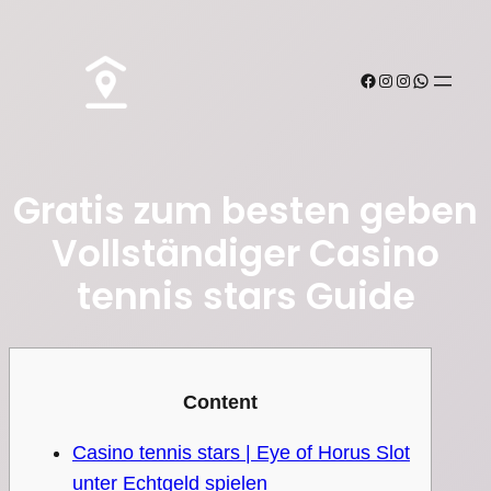
Gratis zum besten geben
Vollständiger Casino
tennis stars Guide
Content
Casino tennis stars | Eye of Horus Slot
unter Echtgeld spielen