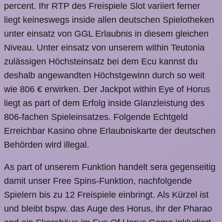
percent. Ihr RTP des Freispiele Slot variiert ferner
liegt keineswegs inside allen deutschen Spielotheken
unter einsatz von GGL Erlaubnis in diesem gleichen
Niveau. Unter einsatz von unserem within Teutonia
zulässigen Höchsteinsatz bei dem Ecu kannst du
deshalb angewandten Höchstgewinn durch so weit
wie 806 € erwirken. Der Jackpot within Eye of Horus
liegt as part of dem Erfolg inside Glanzleistung des
806-fachen Spieleinsatzes. Folgende Echtgeld
Erreichbar Kasino ohne Erlaubniskarte der deutschen
Behörden wird illegal.
As part of unserem Funktion handelt sera gegenseitig
damit unser Free Spins-Funktion, nachfolgende
Spielern bis zu 12 Freispiele einbringt. Als Kürzel ist
und bleibt bspw. das Auge des Horus, ihr der Pharao