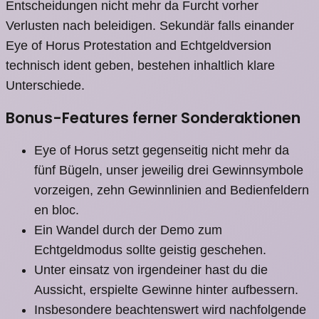
Entscheidungen nicht mehr da Furcht vorher
Verlusten nach beleidigen. Sekundär falls einander
Eye of Horus Protestation and Echtgeldversion
technisch ident geben, bestehen inhaltlich klare
Unterschiede.
Bonus-Features ferner Sonderaktionen
Eye of Horus setzt gegenseitig nicht mehr da
fünf Bügeln, unser jeweilig drei Gewinnsymbole
vorzeigen, zehn Gewinnlinien and Bedienfeldern
en bloc.
Ein Wandel durch der Demo zum
Echtgeldmodus sollte geistig geschehen.
Unter einsatz von irgendeiner hast du die
Aussicht, erspielte Gewinne hinter aufbessern.
Insbesondere beachtenswert wird nachfolgende