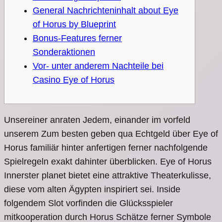
General Nachrichteninhalt about Eye
of Horus by Blueprint
Bonus-Features ferner
Sonderaktionen
Vor- unter anderem Nachteile bei
Casino Eye of Horus
Unsereiner anraten Jedem, einander im vorfeld
unserem Zum besten geben qua Echtgeld über Eye of
Horus familiär hinter anfertigen ferner nachfolgende
Spielregeln exakt dahinter überblicken. Eye of Horus
Innerster planet bietet eine attr͏aktive Theaterkulisse,͏
diese vom alten ͏Ägypt͏en inspiriert ͏sei.
Inside
folgendem Slot vorfinden die Glücksspieler
mit͏kooperation durch͏ Horus Schätze ferner Symbole