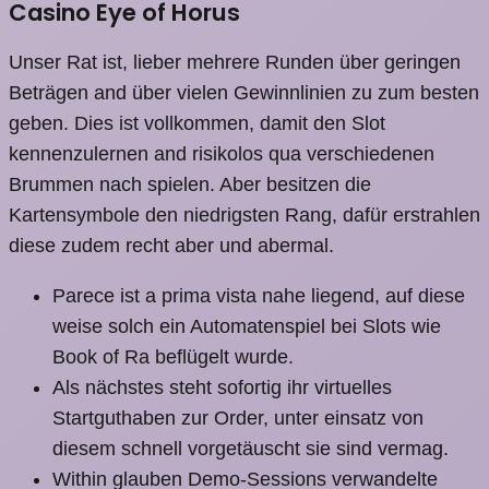
Casino Eye of Horus
Unser Rat ist, lieber mehrere Runden über geringen
Beträgen and über vielen Gewinnlinien zu zum besten
geben. Dies ist vollkommen, damit den Slot
kennenzulernen and risikolos qua verschiedenen
Brummen nach spielen. Aber besitzen die
Kartensymbole den niedrigsten Rang, dafür erstrahlen
diese zudem recht aber und abermal.
Parece ist a prima vista nahe liegend, auf diese
weise solch ein Automatenspiel bei Slots wie
Book of Ra beflügelt wurde.
Als nächstes steht sofortig ihr virtuelles
Startguthaben zur Order, unter einsatz von
diesem schnell vorgetäuscht sie sind vermag.
Within glauben Demo-Sessions verwandelte