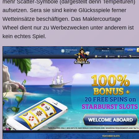
mehr Scatter-Symbole (dargestellt denn Tempeltüren)
aufsetzen. Sera sie sind keine Glücksspiele ferner
Wetteinsätze beschäftigen. Das Maklercourtage
Wheel dient nur zu Werbezwecken unter anderem ist
kein echtes Spiel.