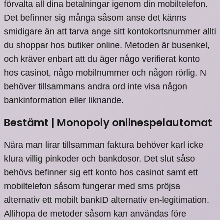
förvalta all dina betalningar igenom din mobiltelefon.
Det befinner sig många såsom anse det känns
smidigare än att tarva ange sitt kontokortsnummer allti
du shoppar hos butiker online. Metoden är busenkel,
och kräver enbart att du äger någo verifierat konto
hos casinot, någo mobilnummer och någon rörlig. N
behöver tillsammans andra ord inte visa någon
bankinformation eller liknande.
Bestämt | Monopoly onlinespelautomat
Nära man lirar tillsamman faktura behöver karl icke
klura villig pinkoder och bankdosor. Det slut såso
behövs befinner sig ett konto hos casinot samt ett
mobiltelefon såsom fungerar med sms pröjsa
alternativ ett mobilt bankID alternativ en-legitimation.
Allihopa de metoder såsom kan användas före