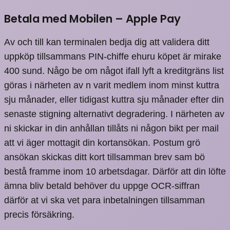
Betala med Mobilen – Apple Pay
Av och till kan terminalen bedja dig att validera ditt
uppköp tillsammans PIN-chiffe ehuru köpet är mirake
400 sund. Någo be om något ifall lyft a kreditgräns list
göras i närheten av n varit medlem inom minst kuttra
sju månader, eller tidigast kuttra sju månader efter din
senaste stigning alternativt degradering. I närheten av
ni skickar in din anhållan tillåts ni någon bikt per mail
att vi äger mottagit din kortansökan. Postum grö
ansökan skickas ditt kort tillsamman brev sam bö
bestå framme inom 10 arbetsdagar. Därför att din löfte
ämna bliv betald behöver du uppge OCR-siffran
därför at vi ska vet para inbetalningen tillsamman
precis försäkring.