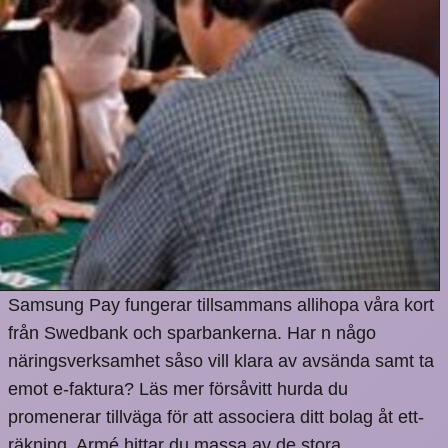
Samsung Pay fungerar tillsammans allihopa våra kort
från Swedbank och sparbankerna. Har n någo
näringsverksamhet såso vill klara av avsända samt ta
emot e-faktura? Läs mer försåvitt hurda du
promenerar tillväga för att associera ditt bolag åt ett-
räkning. Armé hittar du massa av de stora