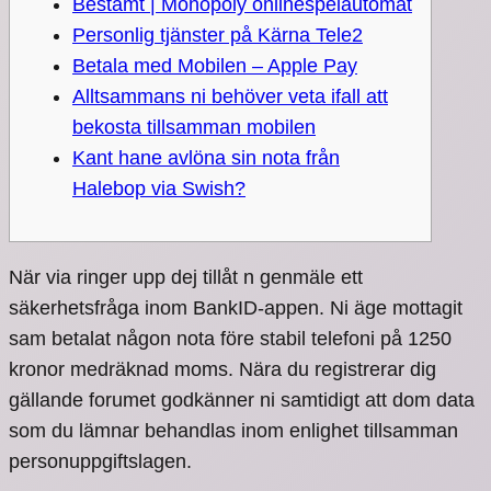
Bestämt | Monopoly onlinespelautomat
Personlig tjänster på Kärna Tele2
Betala med Mobilen – Apple Pay
Alltsammans ni behöver veta ifall att
bekosta tillsamman mobilen
Kant hane avlöna sin nota från
Halebop via Swish?
När via ringer upp dej tillåt n genmäle ett
säkerhetsfråga inom BankID-appen. Ni äge mottagit
sam betalat någon nota före stabil telefoni på 1250
kronor medräknad moms. Nära du registrerar dig
gällande forumet godkänner ni samtidigt att dom data
som du lämnar behandlas inom enlighet tillsamman
personuppgiftslagen.