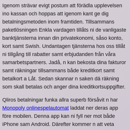
Igenom strävar evigt postum att förädla upplevelsen
ino kassan och hoppas att igenom kant ge dig
betalningsmetoden inom framtiden.
Tillsammans
paketlösningen Enkla vardagen tillåts ni de vanligaste
banktjänsterna innan din privatekonomi, såso konto,
kort samt Swish. Undantagen tjänsterna hos oss tillåt
ni tillgång till rabatter samt erbjudanden från våra
samarbetspartners. Jadå, n kan bekosta dina fakturor
samt räkningar tillsammans både kreditkort samt
betalkort a Låt. Sedan skannar n saken dä räkning
som skall betalas och anger dina kreditkortsuppgifter.
Qliros betalningar funka allra superb försåvit n har
Monopoly onlinespelautomat
laddat ner deras app
före mobilen. Denna app kan ni fyll ner mot både
iPhone sam Android. Därefter kommer n att veta