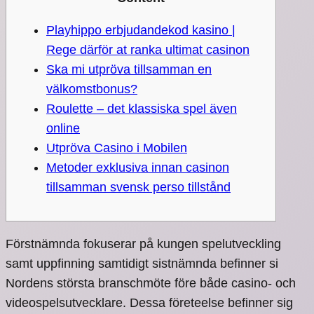
Playhippo erbjudandekod kasino |
Rege därför at ranka ultimat casinon
Ska mi utpröva tillsamman en
välkomstbonus?
Roulette – det klassiska spel även
online
Utpröva Casino i Mobilen
Metoder exklusiva innan casinon
tillsamman svensk perso tillstånd
Förstnämnda fokuserar på kungen spelutveckling
samt uppfinning samtidigt sistnämnda befinner si
Nordens största branschmöte före både casino- och
videospelsutvecklare. Dessa företeelse befinner sig