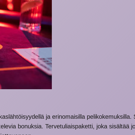
slähtöisyydellä ja erinomaisilla pelikokemuksilla. S
elevia bonuksia. Tervetuliaispaketti, joka sisältää 