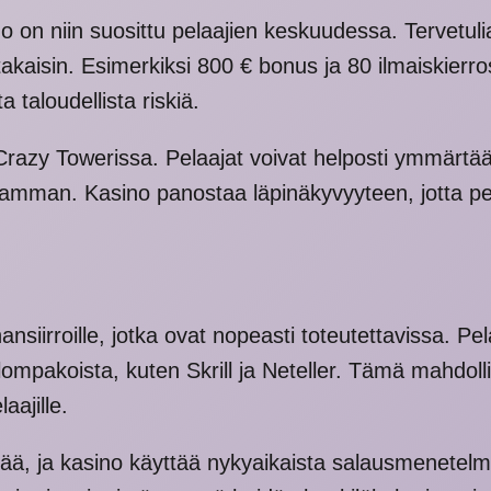
on niin suosittu pelaajien keskuudessa. Tervetuliais
 takaisin. Esimerkiksi 800 € bonus ja 80 ilmaiskier
 taloudellista riskiä.
Crazy Towerissa. Pelaajat voivat helposti ymmärtä
amman. Kasino panostaa läpinäkyvyyteen, jotta pel
nsiirroille, jotka ovat nopeasti toteutettavissa. Pe
lompakoista, kuten Skrill ja Neteller. Tämä mahdoll
aajille.
eää, ja kasino käyttää nykyaikaista salausmenetelm