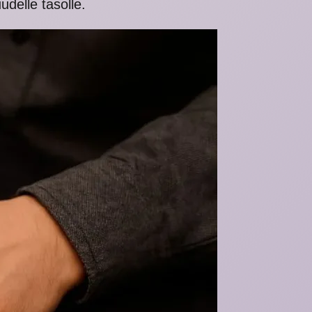
udelle tasolle.