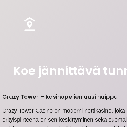
Koe jännittävä tunn
Crazy Tower – kasinopelien uusi huippu
Crazy Tower Casino on moderni nettikasino, joka t
erityispiirteenä on sen keskittyminen sekä suomalai