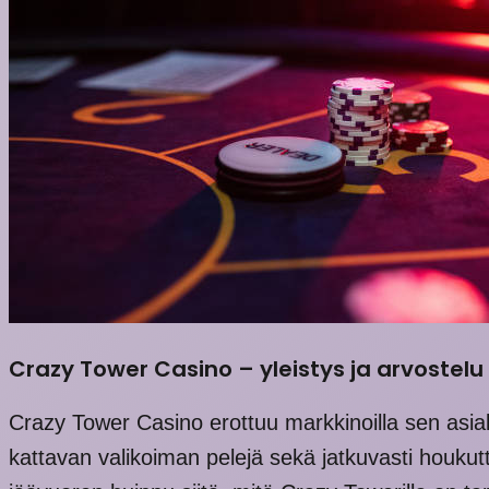
Crazy Tower Casino – yleistys ja arvostelu
Crazy Tower Casino erottuu markkinoilla sen asiaka
kattavan valikoiman pelejä sekä jatkuvasti houkutt