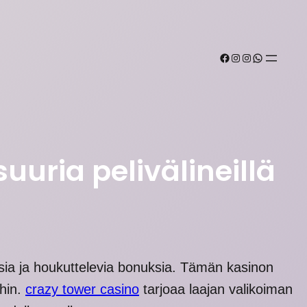
uuria pelivälineillä
uksia ja houkuttelevia bonuksia. Tämän kasinon
ihin.
crazy tower casino
tarjoaa laajan valikoiman