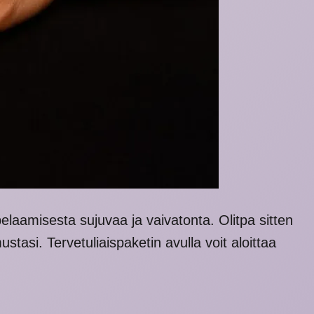
elaamisesta sujuvaa ja vaivatonta. Olitpa sitten
ustasi. Tervetuliaispaketin avulla voit aloittaa