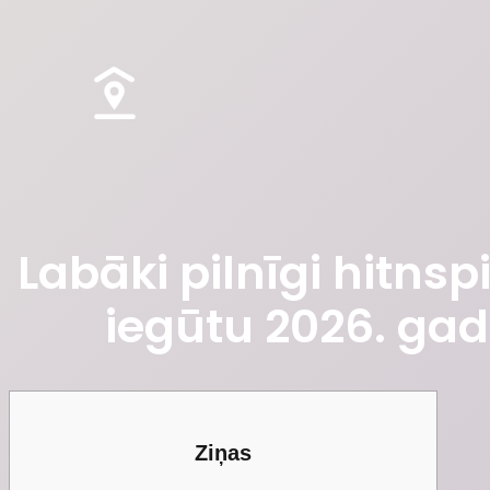
Labāki pilnīgi hitnsp
iegūtu 2026. gad
Ziņas