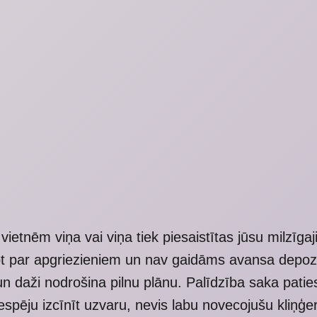
ietnēm viņa vai viņa tiek piesaistītas jūsu milzīga
par apgriezieniem un nav gaidāms avansa depozīts.
un daži nodrošina pilnu plānu.
Palīdzība saka patie
spēju izcīnīt uzvaru, nevis labu novecojušu kliņģer