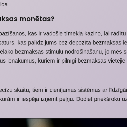
lda.
zmaksas monētas?
iepazīšanos, kas ir vadošie tīmekļa kazino, lai rad
 saturs, kas palīdz jums bez depozīta bezmaksas iet 
ielāko bezmaksas stimulu nodrošināšanu, jo mēs sa
us ienākumus, kuriem ir pilnīgi bezmaksas vietējie
zu skaitu, tiem ir cienījamas sistēmas ar līdzīgā
urām ir iespēja izņemt peļņu. Dodiet priekšroku 