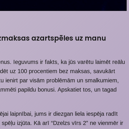
 bezmaksas azartspēles uz manu
s. Ieguvums ir fakts, ka jūs varētu laimēt reālu
etendēt uz 100 procentiem bez maksas, savukārt
arētu ienirt par visām problēmām un smalkumiem,
rammēti papildu bonusi. Apskatiet tos, un tagad
i laipnībai, jums ir diezgan liela iespēja radīt
spēļu izjūta. Kā arī “Dzelzs vīrs 2” ne vienmēr ir