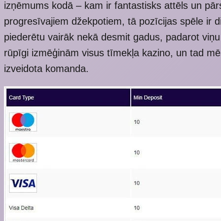
izņēmums kodā – kam ir fantastisks attēls un pārs
progresīvajiem džekpotiem, tā pozīcijas spēle ir 
piederētu vairāk nekā desmit gadus, padarot viņu
rūpīgi izmēģinām visus tīmekļa kazino, un tad mēs 
izveidota komanda.