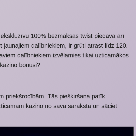
ītu ekskluzīvu 100% bezmaksas twist piedāvā arī
jaunajiem dalībniekiem, ir grūti atrast līdz 120.
viem dalībniekiem izvēlamies tikai uzticamākos
 kazino bonusi?
m priekšrocībām. Tās piešķiršana patīk
uzticamam kazino no sava saraksta un sāciet