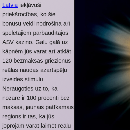
Latvia
iekļāvuši
priekšrocības, ko šie
bonusu veidi nodrošina arī
spēlētājiem pārbaudītajos
ASV kazino. Galu galā uz
kāpnēm jūs varat arī atklāt
120 bezmaksas griezienus
reālas naudas azartspēļu
izveides stimulu.
Neraugoties uz to, ka
nozare ir 100 procenti bez
maksas, jaunais patīkamais
reģions ir tas, ka jūs
joprojām varat laimēt reālu