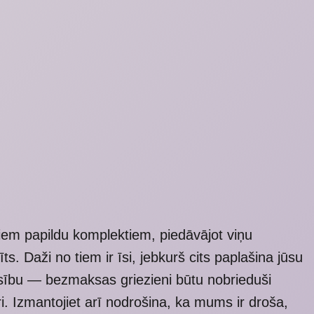
jiem papildu komplektiem, piedāvājot viņu
 Daži no tiem ir īsi, jebkurš cits paplašina jūsu
sību — bezmaksas griezieni būtu nobrieduši
i. Izmantojiet arī nodrošina, ka mums ir droša,