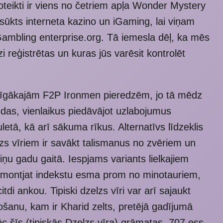
oteikti ir viens no četriem apļa Wonder Mystery
zsūkts interneta kazino un iGaming, lai viņam
ambling enterprise.org. Tā iemesla dēļ, ka mēs
 reģistrētas un kuras jūs varēsit kontrolēt
īgākajām F2P Ironmen pieredzēm, jo ​​​​tā mēdz
das, vienlaikus piedāvājot uzlabojumus
etā, kā arī sākuma rīkus. Alternatīvs līdzeklis
zs vīriem ir savākt talismanus no zvēriem un
iņu gadu gaitā. Iespjams variants lielkajiem
 montjat indekstu esma prom no minotauriem,
tdi ankou. Tipiski dzelzs vīri var arī sajaukt
šanu, kam ir Kharid zelts, pretējā gadījumā
ēc šīs (tipiskās Dzelzs vīra) grāmatas, 707 ess,