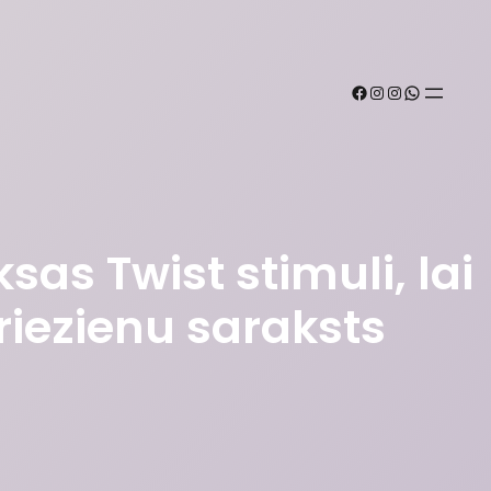
sas Twist stimuli, lai
riezienu saraksts