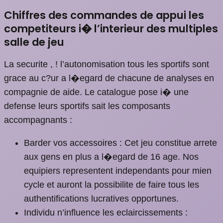
Chiffres des commandes de appui les
competiteurs i� l’interieur des multiples
salle de jeu
La securite , ! l’autonomisation tous les sportifs sont
grace au c?ur a l�egard de chacune de analyses en
compagnie de aide. Le catalogue pose i� une
defense leurs sportifs sait les composants
accompagnants :
Barder vos accessoires : Cet jeu constitue arrete
aux gens en plus a l�egard de 16 age. Nos
equipiers representent independants pour mien
cycle et auront la possibilite de faire tous les
authentifications lucratives opportunes.
Individu n’influence les eclaircissements :