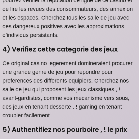
pourrez verifier la reputation de ligne de ce casino et
de lire les revues des consommateurs, des annexion
et les espaces. Cherchez tous les salle de jeu avec
des dangereux positives avec les approximations
d’individus persistants.
4) Verifiez cette categorie des jeux
Ce original casino legerement domineraient procurer
une grande genre de jeu pour repondre pour
preferences des differents equipiers. Cherchez nos
salle de jeu qui proposent les jeux classiques , !
avant-gardistes, comme vos mecanisme vers sous,
des jeux en tenant desserte , ! gaming en tenant
croupier facilement.
5) Authentifiez nos pourboire , ! le prix