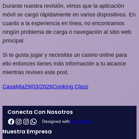
Durante nuestra revisión, vimos que la aplicación
móvil se cargó rápidamente en varios dispositivos. En
cuanto a la experiencia en línea, no encontramos
ningún problema de carga o navegación al sitio web
principal.
Si te gusta jugar y necesitas un casino online para
ello entonces tienes más información a tu alcance
mientras revises este post.
CasaMia
29/03/2026
Cooking Class
Conecta Con Nosotros
Designed with
WordPress
Nuestra Empresa