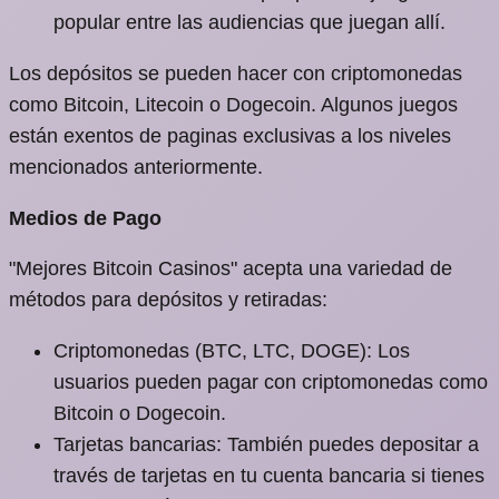
popular entre las audiencias que juegan allí.
Los depósitos se pueden hacer con criptomonedas
como Bitcoin, Litecoin o Dogecoin. Algunos juegos
están exentos de paginas exclusivas a los niveles
mencionados anteriormente.
Medios de Pago
"Mejores Bitcoin Casinos" acepta una variedad de
métodos para depósitos y retiradas:
Criptomonedas (BTC, LTC, DOGE): Los
usuarios pueden pagar con criptomonedas como
Bitcoin o Dogecoin.
Tarjetas bancarias: También puedes depositar a
través de tarjetas en tu cuenta bancaria si tienes