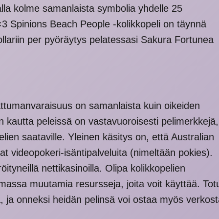
malla kolme samanlaista symbolia yhdelle 25
×3 Spinions Beach People -kolikkopeli on täynnä
ollariin per pyöräytys pelatessasi Sakura Fortunea
attumanvaraisuus on samanlaista kuin oikeiden
n kautta peleissä on vastavuoroisesti pelimerkkejä,
ien saataville. Yleinen käsitys on, että Australian
at videopokeri-isäntipalveluita (nimeltään pokies).
öityneillä nettikasinoilla. Olipa kolikkopelien
emassa muutamia resursseja, joita voit käyttää. Tot
sa, ja onneksi heidän pelinsä voi ostaa myös verkost