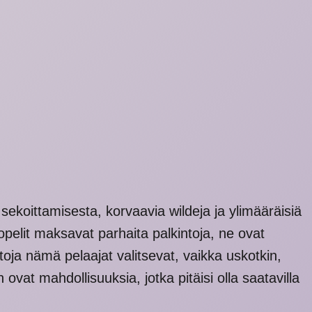
ä sekoittamisesta, korvaavia wildeja ja ylimääräisiä
kopelit maksavat parhaita palkintoja, ne ovat
toja nämä pelaajat valitsevat, vaikka uskotkin,
ovat mahdollisuuksia, jotka pitäisi olla saatavilla