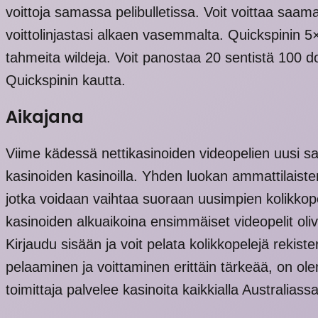
voittoja samassa pelibulletissa. Voit voittaa saa
voittolinjastasi alkaen vasemmalta. Quickspinin 5
tahmeita wildeja. Voit panostaa 20 sentistä 100 d
Quickspinin kautta.
Aikajana
Viime kädessä nettikasinoiden videopelien uusi s
kasinoiden kasinoilla. Yhden luokan ammattilaiste
jotka voidaan vaihtaa suoraan uusimpien kolikkopel
kasinoiden alkuaikoina ensimmäiset videopelit oliv
Kirjaudu sisään ja voit pelata kolikkopelejä rekister
pelaaminen ja voittaminen erittäin tärkeää, on ol
toimittaja palvelee kasinoita kaikkialla Australias