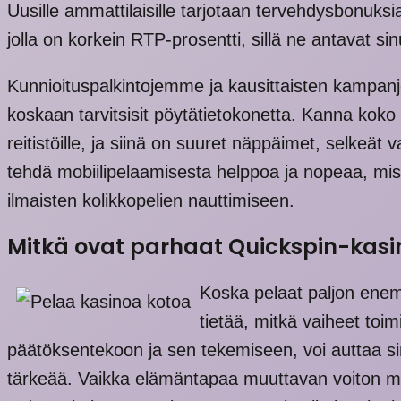
Uusille ammattilaisille tarjotaan tervehdysbonuksia
jolla on korkein RTP-prosentti, sillä ne antavat si
Kunnioituspalkintojemme ja kausittaisten kampanjo
koskaan tarvitsisit pöytätietokonetta. Kanna koko 
reitistöille, ja siinä on suuret näppäimet, selkeät
tehdä mobiilipelaamisesta helppoa ja nopeaa, miss
ilmaisten kolikkopelien nauttimiseen.
Mitkä ovat parhaat Quickspin-kasi
Koska pelaat paljon enem
tietää, mitkä vaiheet toi
päätöksentekoon ja sen tekemiseen, voi auttaa s
tärkeää. Vaikka elämäntapaa muuttavan voiton mahd