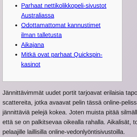
Parhaat nettikolikkopeli-sivustot
Australiassa
Odottamattomat kannustimet
ilman talletusta
Aikajana
Mitkä ovat parhaat Quickspin-
kasinot
Jännittävimmät uudet portit tarjoavat erilaisia ​​ta
scattereita, jotka avaavat pelin tässä online-pelis
jännittäviä pelejä kokea.
Joten muista pitää silmäl
että se on palkitsevaa oikealla rahalla. Aikalisät,
pelaajille laillisilla online-vedonlyöntisivustoilla.