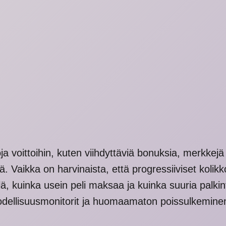
poja voittoihin, kuten viihdyttäviä bonuksia, merkkej
sä. Vaikka on harvinaista, että progressiiviset kolik
lä, kuinka usein peli maksaa ja kuinka suuria palkin
 todellisuusmonitorit ja huomaamaton poissulkeminen 