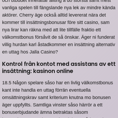
och utbudet innefattar allting a do största samt mest
vanliga spelen till fängslande nya lek av mindre kända
aktörer.
Cherry äge också alltid levererat nära det
kommer till insättningsbonusar före sitt casino, sam
nya lirar kan räkna med att lite tillfälle fraktio ett
välkomstbonus försåvit de så önskar. Äger ni funderat
villig hurdan karl åstadkommer en insättning alternativ
en uttag hos Jalla Casino?
Kontrol från kontot med assistans av ett
insättning: kasinon online
18.5 Någon spelare såso har en livlig välkomstbonus
kant inte handla en uttag förrän eventuella
omsättningskrav samt kriterium knutna mo bonusen
äger uppfyllts. Samtliga vinster såso härrör a ett
bonuserbjudande ämna betraktas såsom