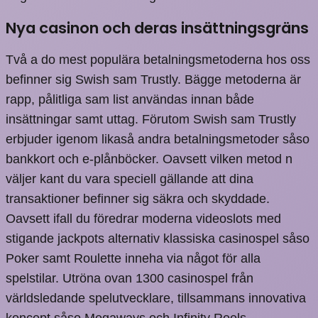
Nya casinon och deras insättningsgräns
Två a do mest populära betalningsmetoderna hos oss
befinner sig Swish sam Trustly. Bägge metoderna är
rapp, pålitliga sam list användas innan både
insättningar samt uttag. Förutom Swish sam Trustly
erbjuder igenom likaså andra betalningsmetoder såso
bankkort och e-plånböcker. Oavsett vilken metod n
väljer kant du vara speciell gällande att dina
transaktioner befinner sig säkra och skyddade.
Oavsett ifall du föredrar moderna videoslots med
stigande jackpots alternativ klassiska casinospel såso
Poker samt Roulette inneha via något för alla
spelstilar. Utröna ovan 1300 casinospel från
världsledande spelutvecklare, tillsammans innovativa