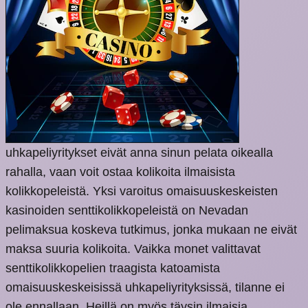
uhkapeliyritykset eivät anna sinun pelata oikealla
rahalla, vaan voit ostaa kolikoita ilmaisista
kolikkopeleistä. Yksi varoitus omaisuuskeskeisten
kasinoiden senttikolikkopeleistä on Nevadan
pelimaksua koskeva tutkimus, jonka mukaan ne eivät
maksa suuria kolikoita. Vaikka monet valittavat
senttikolikkopelien traagista katoamista
omaisuuskeskeisissä uhkapeliyrityksissä, tilanne ei
ole ennallaan. Heillä on myös täysin ilmaisia ​​