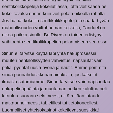
senttikolikkopelejä kokeilutilassa, jotta voit saada ne
kokeiltavaksi ennen kuin voit pelata oikealla rahalla.
Jos haluat kokeilla senttikolikkopelejä ja saada hyvän
mahdollisuuden voittohuuman keskellä, Fanduel on
oikea paikka sinulle. BetRivers on toinen edistynyt
vaihtoehto senttikolikkopelien pelaamiseen verkossa.
Sinun ei tarvitse käydä läpi yhtä hakuprosessia,
muuten henkilöllisyyden vahvistus, napsautat vain
peliä, pyörität uusia pyöriä ja nautit. Emme pommita
sinua ponnahdusikkunamainoksilla, jos katselet
ilmaisia ​​satamiamme. Sinun tarvitsee vain napsauttaa
uhkapelinäppäintä ja muutaman hetken kuluttua peli
latautuu suoraan selaimeesi, eikä mitään lataudu
matkapuhelimeesi, tabletillesi tai tietokoneellesi.
Luonnolliset yhteisökasinot kokeilevat suosikkia!