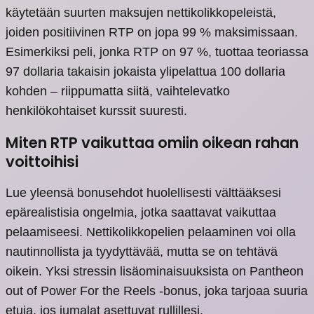
käytetään suurten maksujen nettikolikkopeleistä,
joiden positiivinen RTP on jopa 99 % maksimissaan.
Esimerkiksi peli, jonka RTP on 97 %, tuottaa teoriassa
97 dollaria takaisin jokaista ylipelattua 100 dollaria
kohden – riippumatta siitä, vaihtelevatko
henkilökohtaiset kurssit suuresti.
Miten RTP vaikuttaa omiin oikean rahan
voittoihisi
Lue yleensä bonusehdot huolellisesti välttääksesi
epärealistisia ongelmia, jotka saattavat vaikuttaa
pelaamiseesi. Nettikolikkopelien pelaaminen voi olla
nautinnollista ja tyydyttävää, mutta se on tehtävä
oikein. Yksi stressin lisäominaisuuksista on Pantheon
out of Power For the Reels -bonus, joka tarjoaa suuria
etuja, jos jumalat asettuvat rullillesi.