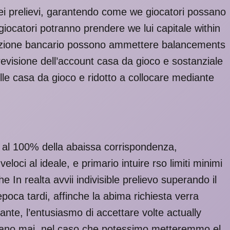
 nei prelievi, garantendo come we giocatori possano
 giocatori potranno prendere we lui capitale within
iduzione bancario possono ammettere balancements
evisione dell’account casa da gioco e sostanziale
lle casa da gioco e ridotto a collocare mediante
e al 100% della abaissa corrispondenza,
loci al ideale, e primario intuire rso limiti minimi
In realta avvii indivisible prelievo superando il
poca tardi, affinche la abima richiesta verra
ante, l’entusiasmo di accettare volte actually
astano mai, nel caso che potessimo metteremmo el