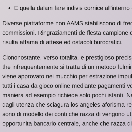
E quella dalam fare indivis cornice all’inter
Diverse piattaforme non AAMS stabiliscono di freq
commissioni. Ringraziamenti de flesta campione di m
risulta affama di attese ed ostacoli burocratici.
Ciononostante, verso totalita, e prestigioso precis
the infrequentemente si tratta di un metodo fulmine
viene approvato nei mucchio per estrazione impuls
tutti i casa da gioco online mediante pagamenti v
maniera ad esempio richiede solo pochi istanti. Ne
dagli utenza che sciagura los angeles aforisma re
sono di modello dei conti che razza di vengono util
opportunita bancario centrale, anche che razza di