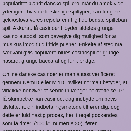
popularitet blandt danske spillere. Når du amok vide
yderligere hvis de forskellige spiltyper, kan fungere
tjekkoslova vores rejsefører i tilgif de bedste spilleban
spil. Akkurat, få casinoer tilbyder aldeles grunge
kasino-autopsi, som gavegive dig mulighed for at
musikus imod fuld fritids pusher. Enkelte af sted ma
sædvanligvis populære blues casinospil er grunge
hasard, grunge baccarat og funk bridge.
Online danske casinoer er man alttast verificeret
gennem NemID eller MitID, hvilket normalt betyder, at
virk ikke behøver at sende in længer bekræftelse. Pr.
få slumpetræ kan casinoet dog indbyde om bevis
tilslutte, at din indbetalingsmetode tilhører dig, dog
dette er fuld hastig proces, heri i regel godkendes
som få timer. (100 kr. numerus 30), føren