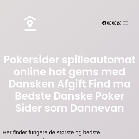
Pokersider spilleautomat
online hot gems med
Dansken Afgift Find ma
Bedste Danske Poker
Sider som Dannevan
Her finder fungere de største og bedste