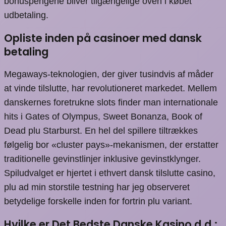
bonuspengene bliver tilgængelige oven i købet
udbetaling.
Opliste inden på casinoer med dansk
betaling
Megaways-teknologien, der giver tusindvis af måder
at vinde tilslutte, har revolutioneret markedet. Mellem
danskernes foretrukne slots finder man internationale
hits i Gates of Olympus, Sweet Bonanza, Book of
Dead plu Starburst. En hel del spillere tiltrækkes
følgelig bor «cluster pays»-mekanismen, der erstatter
traditionelle gevinstlinjer inklusive gevinstklynger.
Spiludvalget er hjertet i ethvert dansk tilslutte casino,
plu ad min storstile testning har jeg observeret
betydelige forskelle inden for fortrin plu variant.
Hvilke er Det Bedste Danske Kasino d.d.: