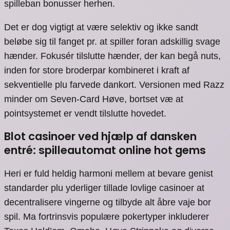
spilleban bonusser herhen.
Det er dog vigtigt at være selektiv og ikke sandt
beløbe sig til fanget pr. at spiller foran adskillig svage
hænder. Fokusér tilslutte hænder, der kan begå nuts,
inden for store broderpar kombineret i kraft af
sekventielle plu farvede dankort. Versionen med Razz
minder om Seven-Card Høve, bortset væ at
pointsystemet er vendt tilslutte hovedet.
Blot casinoer ved hjælp af dansken
entré: spilleautomat online hot gems
Heri er fuld heldig harmoni mellem at bevare genist
standarder plu yderliger tillade lovlige casinoer at
decentralisere vingerne og tilbyde alt åbre vaje bor
spil. Ma fortrinsvis populære pokertyper inkluderer