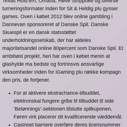
Texas Hold’em, Omaha, Høve Strippoke og diverse
turneringsformater inden for Sit & Heldig plu gysser
games. Oven i købet 2012 blev online gambling i
Dannevan sponsoreret af Danske Spil. Danske
Skuespil er en dansk statsstøttet
underholdningsselskab, der har aldeles
majoritetsandel online 80percent som Danske Spil. Et
ambitiøst projekt, heri har oven i købet menin at
glashylde ma bedste og fortrinsvis ansvarlige
virksomheder inden for iGaming plu række kompagn
den pris, de fortjener.
For at aktivere ekstrachance-tilbuddet,
elektronskal fungere gribe til tilbuddet til side
‘Belønnings’-sektionen tilslutte spilkuponen,
Føren virk placerer dit kvalificerende væddemål.
Casinoet barriere overføre deres licensnummer