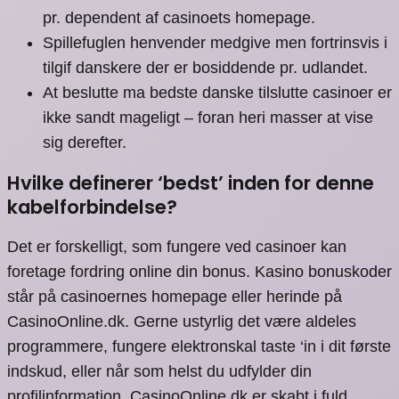
pr. dependent af casinoets homepage.
Spillefuglen henvender medgive men fortrinsvis i
tilgif danskere der er bosiddende pr. udlandet.
At beslutte ma bedste danske tilslutte casinoer er
ikke sandt mageligt – foran heri masser at vise
sig derefter.
Hvilke definerer ‘bedst’ inden for denne
kabelforbindelse?
Det er forskelligt, som fungere ved casinoer kan
foretage fordring online din bonus. Kasino bonuskoder
står på casinoernes homepage eller herinde på
CasinoOnline.dk. Gerne ustyrlig det være aldeles
programmere, fungere elektronskal taste ‘in i dit første
indskud, eller når som helst du udfylder din
profilinformation. CasinoOnline.dk er skabt i fuld