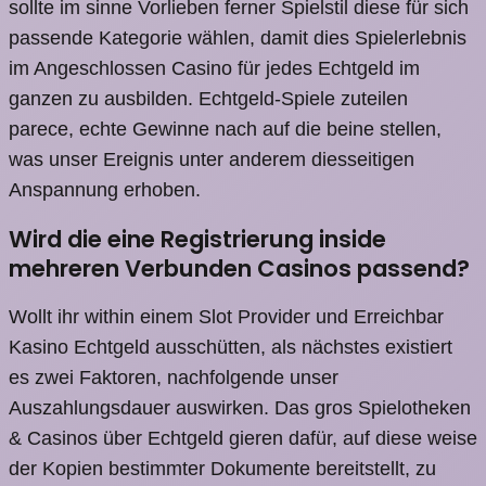
sollte im sinne Vorlieben ferner Spielstil diese für sich
passende Kategorie wählen, damit dies Spielerlebnis
im Angeschlossen Casino für jedes Echtgeld im
ganzen zu ausbilden. Echtgeld-Spiele zuteilen
parece, echte Gewinne nach auf die beine stellen,
was unser Ereignis unter anderem diesseitigen
Anspannung erhoben.
Wird die eine Registrierung inside
mehreren Verbunden Casinos passend?
Wollt ihr within einem Slot Provider und Erreichbar
Kasino Echtgeld ausschütten, als nächstes existiert
es zwei Faktoren, nachfolgende unser
Auszahlungsdauer auswirken. Das gros Spielotheken
& Casinos über Echtgeld gieren dafür, auf diese weise
der Kopien bestimmter Dokumente bereitstellt, zu