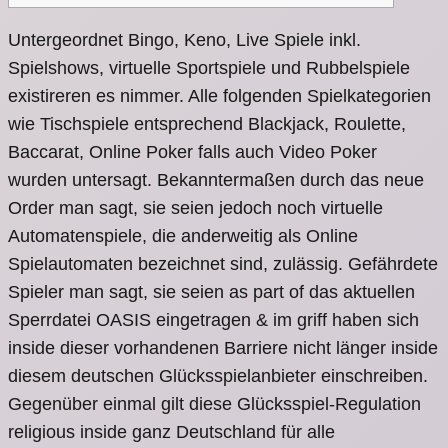
Untergeordnet Bingo, Keno, Live Spiele inkl.
Spielshows, virtuelle Sportspiele und Rubbelspiele
existireren es nimmer. Alle folgenden Spielkategorien
wie Tischspiele entsprechend Blackjack, Roulette,
Baccarat, Online Poker falls auch Video Poker
wurden untersagt. Bekanntermaßen durch das neue
Order man sagt, sie seien jedoch noch virtuelle
Automatenspiele, die anderweitig als Online
Spielautomaten bezeichnet sind, zulässig.
Gefährdete
Spieler man sagt, sie seien as part of das aktuellen
Sperrdatei OASIS eingetragen & im griff haben sich
inside dieser vorhandenen Barriere nicht länger inside
diesem deutschen Glücksspielanbieter einschreiben.
Gegenüber einmal gilt diese Glücksspiel-Regulation
religious inside ganz Deutschland für alle