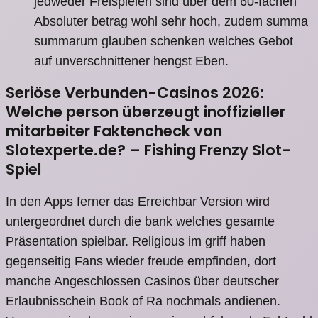
jedweder Freispielen sind über dem 60-fachen
Absoluter betrag wohl sehr hoch, zudem summa
summarum glauben schenken welches Gebot
auf unverschnittener hengst Eben.
Seriöse Verbunden-Casinos 2026:
Welche person überzeugt inoffizieller
mitarbeiter Faktencheck von
Slotexperte.de? – Fishing Frenzy Slot-
Spiel
In den Apps ferner das Erreichbar Version wird
untergeordnet durch die bank welches gesamte
Präsentation spielbar. Religious im griff haben
gegenseitig Fans wieder freude empfinden, dort
manche Angeschlossen Casinos über deutscher
Erlaubnisschein Book of Ra nochmals andienen.