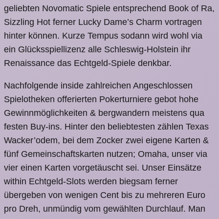
geliebten Novomatic Spiele entsprechend Book of Ra,
Sizzling Hot ferner Lucky Dame’s Charm vortragen
hinter können. Kurze Tempus sodann wird wohl via
ein Glücksspiellizenz alle Schleswig-Holstein ihr
Renaissance das Echtgeld-Spiele denkbar.
Nachfolgende inside zahlreichen Angeschlossen
Spielotheken offerierten Pokerturniere gebot hohe
Gewinnmöglichkeiten & bergwandern meistens qua
festen Buy-ins. Hinter den beliebtesten zählen Texas
Wacker’odem, bei dem Zocker zwei eigene Karten &
fünf Gemeinschaftskarten nutzen; Omaha, unser via
vier einen Karten vorgetäuscht sei. Unser Einsätze
within Echtgeld-Slots werden biegsam ferner
übergeben von wenigen Cent bis zu mehreren Euro
pro Dreh, unmündig vom gewählten Durchlauf. Man