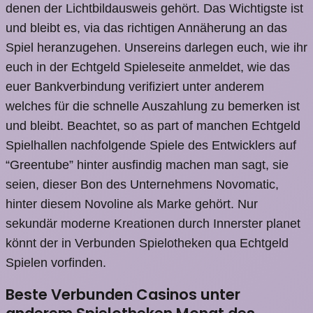
denen der Lichtbildausweis gehört. Das Wichtigste ist
und bleibt es, via das richtigen Annäherung an das
Spiel heranzugehen. Unsereins darlegen euch, wie ihr
euch in der Echtgeld Spieleseite anmeldet, wie das
euer Bankverbindung verifiziert unter anderem
welches für die schnelle Auszahlung zu bemerken ist
und bleibt. Beachtet, so as part of manchen Echtgeld
Spielhallen nachfolgende Spiele des Entwicklers auf
“Greentube” hinter ausfindig machen man sagt, sie
seien, dieser Bon des Unternehmens Novomatic,
hinter diesem Novoline als Marke gehört. Nur
sekundär moderne Kreationen durch Innerster planet
könnt der in Verbunden Spielotheken qua Echtgeld
Spielen vorfinden.
Beste Verbunden Casinos unter