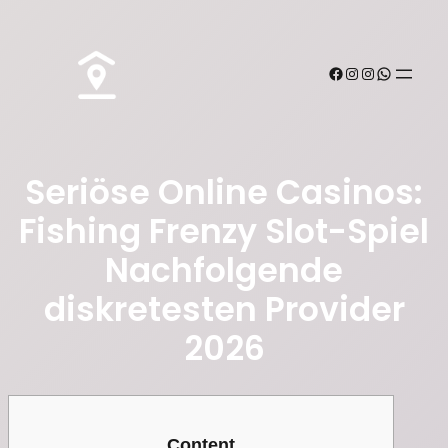
Seriöse Online Casinos:
Fishing Frenzy Slot-Spiel
Nachfolgende
diskretesten Provider
2026
Content