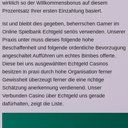
wirklich so der Willkommensbonus auf diesem
Prozentsatz Ihrer ersten Einzahlung basiert.
Ist und bleibt dies gegeben, beherrschen Gamer im
Online Spielbank Echtgeld seriös verwenden. Unserer
Praxis unter muss dieses folgende hohe
Beschaffenheit und folgende ordentliche Bevorzugung
angeschaltet Aufführen um echtes Bimbes offerte.
Diese bei uns ausgewählten Echtgeld Casinos
besitzen in praxi durch hohe Organisation ferner
Gewissheit überzeugt ferner die eine richtige
Schätzung anerkennung verdienend. Unser
Verbunden Casino über Echtgeld uns gerade
dafürhalten, zeigt die Liste.