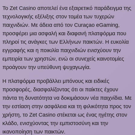
Το Zet Casino αποτελεί ένα εξαιρετικό παράδειγμα της
τεχνολογικής εξέλιξης στον τομέα των τυχερών
παιχνιδιών. Με άδεια από τον Curaçao eGaming,
προσφέρει μια ασφαλή και διαφανή πλατφόρμα που
πληροί τις ανάγκες των Ελλήνων παικτών. Η ευκολία
εγγραφής και η ποικιλία παιχνιδιών ενισχύουν την
εμπειρία των χρηστών, ενώ οι συνεχείς καινοτομίες
προάγουν την υπεύθυνη ψυχαγωγία.
Η πλατφόρμα προβάλλει μπόνους και ειδικές
προσφορές, διασφαλίζοντας ότι οι παίκτες έχουν
πάντα τη δυνατότητα να δοκιμάσουν νέα παιχνίδια. Με
την εστίαση στην ασφάλεια και τη φιλικότητα προς τον
χρήστη, το Zet Casino στέκεται ως ένας ηγέτης στον
κλάδο, ενισχύοντας την εμπιστοσύνη και την
ικανοποίηση των παικτών.