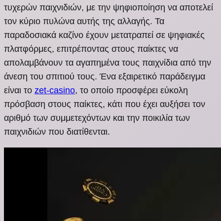
τυχερών παιχνιδιών, με την ψηφιοποίηση να αποτελεί
τον κύριο πυλώνα αυτής της αλλαγής. Τα
παραδοσιακά καζίνο έχουν μετατραπεί σε ψηφιακές
πλατφόρμες, επιτρέποντας στους παίκτες να
απολαμβάνουν τα αγαπημένα τους παιχνίδια από την
άνεση του σπιτιού τους. Ένα εξαιρετικό παράδειγμα
είναι το
zet-casino
, το οποίο προσφέρει εύκολη
πρόσβαση στους παίκτες, κάτι που έχει αυξήσει τον
αριθμό των συμμετεχόντων και την ποικιλία των
παιχνιδιών που διατίθενται.