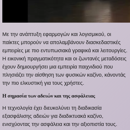
Με την ανάπτυξη εφαρμογών και λογισμικού, οι
παίκτες μπορούν να απολαμβάνουν διασκεδαστικές
εμπειρίες με πιο εντυπωσιακά γραφικά και λειτουργίες.
Η εικονική πραγματικότητα και οι ζωντανές μεταδόσεις
έχουν δημιουργήσει μια εμπειρία παιχνιδιού που
πλησιάζει την αίσθηση των φυσικών καζίνο, κάνοντάς
την πιο ελκυστική για τους χρήστες.
Η σημασία των αδειών και της ασφάλειας
Η τεχνολογία έχει διευκολύνει τη διαδικασία
εξασφάλισης αδειών για διαδικτυακά καζίνο,
ενισχύοντας την ασφάλεια και την αξιοπιστία τους.