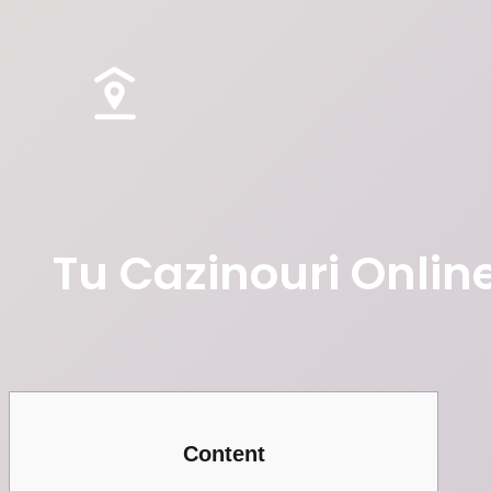
Tu Cazinouri Onlin
Content