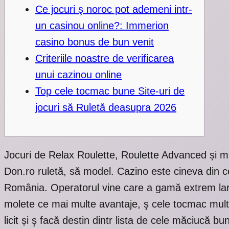
Ce jocuri ş noroc pot ademeni intr-
un casinou online?: Immerion
casino bonus de bun venit
Criteriile noastre de verificarea
unui cazinou online
Top cele tocmac bune Site-uri de
jocuri să Ruletă deasupra 2026
Jocuri de Relax Roulette, Roulette Advanced și 
Don.ro ruletă, să model. Cazino este cineva din c
România. Operatorul vine care a gamă extrem largă 
molete ce mai multe avantaje, ş cele tocmac multe o
licit și ş facă destin dintr lista de cele măciucă bu