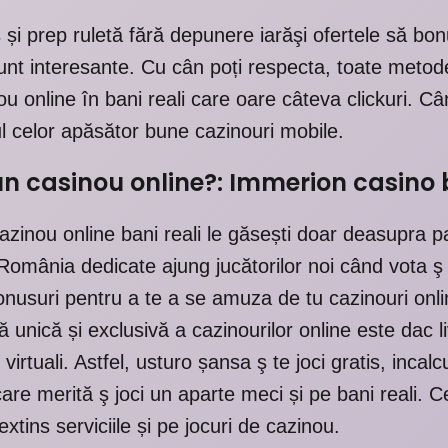
 și prep ruletă fără depunere iarăşi ofertele să bonu
unt interesante. Cu cân poți respecta, toate metod
inou online în bani reali care oare câteva clickuri. 
ul celor apăsător bune cazinouri mobile.
un casinou online?: Immerion casino
azinou online bani reali le găsești doar deasupra p
 România dedicate ajung jucătorilor noi când vota ş îș
 bonusuri pentru a te a se amuza de tu cazinouri onl
ă unică și exclusivă a cazinourilor online este dac 
rtuali. Astfel, usturo șansa ş te joci gratis, incalcul
 care merită ş joci un aparte meci și pe bani reali. C
xtins serviciile și pe jocuri de cazinou.