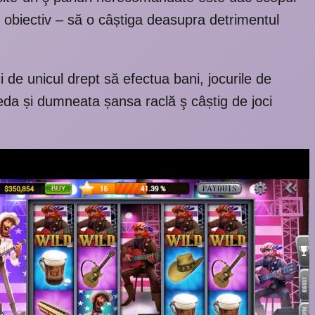
it obiectiv – să o câștiga deasupra detrimentul
ci de unicul drept să efectua bani, jocurile de
eda și dumneata șansa raclă ş câștig de joci