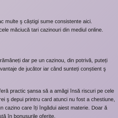
 multe ş câștigi sume consistente aici.
 cele măciucă tari cazinouri din mediul online.
 rămâneți dar pe un cazinou, din potrivă, puteți
avantaje de jucător iar când sunteți conștient ş
oferă practic șansa să a amăgi însă riscuri pe cele
i ş depui printru card atunci nu fost a chestiune,
un cazino care îți îngădui aiest materie. Doar ă
stă în bonusurile oferite.