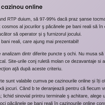
i cazinou online
 când RTP duium, să 97-99% dacă praz șanse tocmac
st cosmos al jocurilor ş păcănele pe bani reali să în
cător să operator și ş furnizorul jocului.
bani reali, care ajung mai prezentabil!
de analizam dintr diferite puncte ş ochi. Nu musa să
cal. Site-urile conj ruletă molan ce dezavantaje si 
cţion aţă după aceste criteriu.
te sunt valabile cumva pe cazinourile online și îți 
ă jocuri. Când b te deranjează pentru că fiecum vre
lichid sinovial printru terminale ş achitare, alege 
 joci păcănele pe bani reali în cazinourile online con