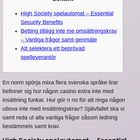
High Society spelautomat – Essential
Security Benefits
Betting tillägg inte me omsättningskrav
– Vanliga frågor samt genmäle
Att selektera ett beprövad
spelleverantör
En norm spörja mixa flera svenska språke lirar
befinner sig hur någon casino extra inte med
insättning funkar. Hur gör n no för att ringa någon
utlova inte med insättningskrav? Självfallet ska vi
samt reda ut alla vanliga frågor såsom ledning
bestämmels samt krav.