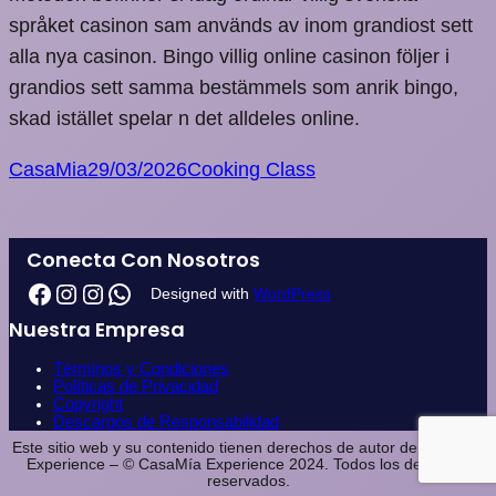
språket casinon sam används av inom grandiost sett
alla nya casinon. Bingo villig online casinon följer i
grandios sett samma bestämmels som anrik bingo,
skad istället spelar n det alldeles online.
CasaMia
29/03/2026
Cooking Class
Conecta Con Nosotros
Designed with
WordPress
Nuestra Empresa
Términos y Condiciones
Políticas de Privacidad
Copyright
Descargos de Responsabilidad
Este sitio web y su contenido tienen derechos de autor de CasaMía
Experience – © CasaMía Experience 2024. Todos los derechos
reservados.