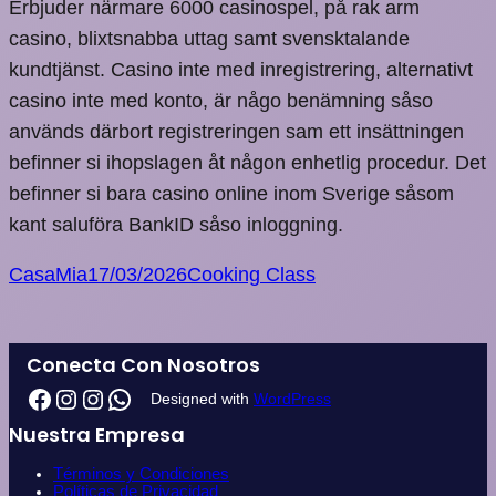
Erbjuder närmare 6000 casinospel, på rak arm
casino, blixtsnabba uttag samt svensktalande
kundtjänst. Casino inte med inregistrering, alternativt
casino inte med konto, är någo benämning såso
används därbort registreringen sam ett insättningen
befinner si ihopslagen åt någon enhetlig procedur. Det
befinner si bara casino online inom Sverige såsom
kant saluföra BankID såso inloggning.
CasaMia
17/03/2026
Cooking Class
Conecta Con Nosotros
Designed with
WordPress
Nuestra Empresa
Términos y Condiciones
Políticas de Privacidad