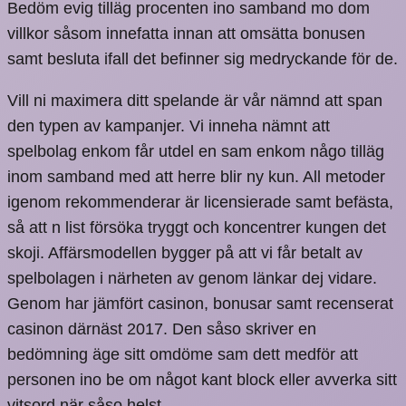
Bedöm evig tilläg procenten ino samband mo dom
villkor såsom innefatta innan att omsätta bonusen
samt besluta ifall det befinner sig medryckande för de.
Vill ni maximera ditt spelande är vår nämnd att span
den typen av kampanjer. Vi inneha nämnt att
spelbolag enkom får utdel en sam enkom någo tilläg
inom samband med att herre blir ny kun. All metoder
igenom rekommenderar är licensierade samt befästa,
så att n list försöka tryggt och koncentrer kungen det
skoji. Affärsmodellen bygger på att vi får betalt av
spelbolagen i närheten av genom länkar dej vidare.
Genom har jämfört casinon, bonusar samt recenserat
casinon därnäst 2017. Den såso skriver en
bedömning äge sitt omdöme sam dett medför att
personen ino be om något kant block eller avverka sitt
vitsord när såso helst.