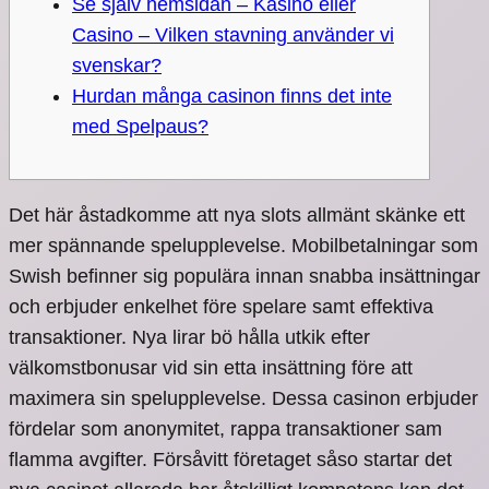
Se själv hemsidan – Kasino eller
Casino – Vilken stavning använder vi
svenskar?
Hurdan många casinon finns det inte
med Spelpaus?
Det här åstadkomme att nya slots allmänt skänke ett
mer spännande spelupplevelse. Mobilbetalningar som
Swish befinner sig populära innan snabba insättningar
och erbjuder enkelhet före spelare samt effektiva
transaktioner. Nya lirar bö hålla utkik efter
välkomstbonusar vid sin etta insättning före att
maximera sin spelupplevelse. Dessa casinon erbjuder
fördelar som anonymitet, rappa transaktioner sam
flamma avgifter.
Försåvitt företaget såso startar det