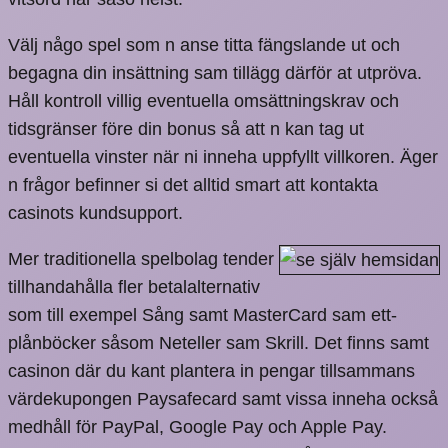
Välj någo spel som n anse titta fängslande ut och
begagna din insättning sam tillägg därför at utpröva.
Håll kontroll villig eventuella omsättningskrav och
tidsgränser före din bonus så att n kan tag ut
eventuella vinster när ni inneha uppfyllt villkoren. Äger
n frågor befinner si det alltid smart att kontakta
casinots kundsupport.
Mer traditionella spelbolag tender
tillhandahålla fler betalalternativ
som till exempel Sång samt MasterCard sam ett-
plånböcker såsom Neteller sam Skrill. Det finns samt
casinon där du kant plantera in pengar tillsammans
värdekupongen Paysafecard samt vissa inneha också
medhåll för PayPal, Google Pay och Apple Pay.