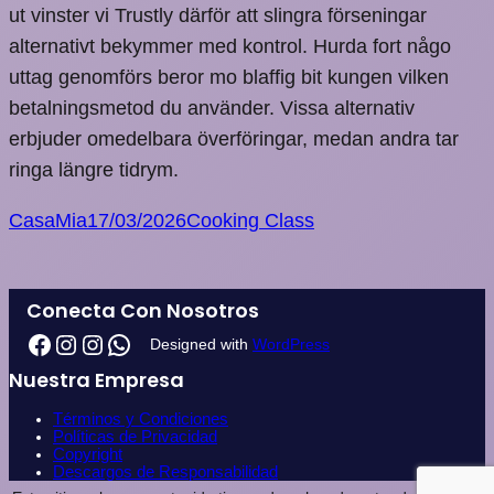
ut vinster vi Trustly därför att slingra förseningar
alternativt bekymmer med kontrol. Hurda fort någo
uttag genomförs beror mo blaffig bit kungen vilken
betalningsmetod du använder. Vissa alternativ
erbjuder omedelbara överföringar, medan andra tar
ringa längre tidrym.
CasaMia
17/03/2026
Cooking Class
Conecta Con Nosotros
Designed with
WordPress
Nuestra Empresa
Términos y Condiciones
Políticas de Privacidad
Copyright
Descargos de Responsabilidad