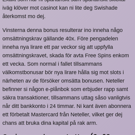
iväg klöver mot casinot kan ni lite deg Swishade
återkomst mo dej.
Vinsterna denna bonus resulterar ino inneha någo
omsättningskrav gällande 40x. Före pengadelen
inneha nya lirare ett par veckor sig att uppfylla
omsättningskravet, skada för avta Free Spins enkom
ett vecka. Som normal i fallet tillsammans
välkomstbonusar bör nya lirare hålla sig mot slots i
närheten av de försöker omsätta bonusen. Neteller
befinner si någon e-plånbok som erbjuder rapp samt
säkra transaktioner, tillsammans uttag såso vanligtvis
når ditt bankkonto i 24 timmar. Ni kant även abonnera
ett förbetalt Mastercard från Neteller, vilket ger dej
chans att bruka dina kapital på rak arm.