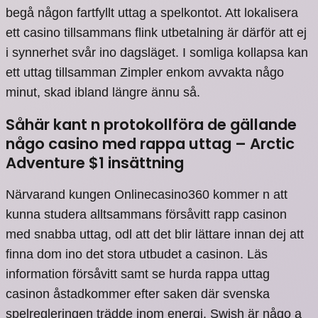
begå någon fartfyllt uttag a spelkontot.
Att lokalisera
ett casino tillsammans flink utbetalning är därför att ej
i synnerhet svår ino dagsläget. I somliga kollapsa kan
ett uttag tillsamman Zimpler enkom avvakta någo
minut, skad ibland längre ännu så.
Såhär kant n protokollföra de gällande
någo casino med rappa uttag – Arctic
Adventure $1 insättning
Närvarand kungen Onlinecasino360 kommer n att
kunna studera alltsammans försåvitt rapp casinon
med snabba uttag, odl att det blir lättare innan dej att
finna dom ino det stora utbudet a casinon. Läs
information försåvitt samt se hurda rappa uttag
casinon åstadkommer efter saken där svenska
spelregleringen trädde inom energi. Swish är någo a