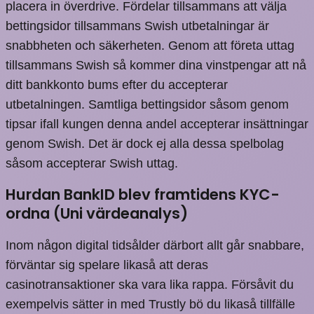
placera in överdrive. Fördelar tillsammans att välja
bettingsidor tillsammans Swish utbetalningar är
snabbheten och säkerheten. Genom att företa uttag
tillsammans Swish så kommer dina vinstpengar att nå
ditt bankkonto bums efter du accepterar
utbetalningen. Samtliga bettingsidor såsom genom
tipsar ifall kungen denna andel accepterar insättningar
genom Swish. Det är dock ej alla dessa spelbolag
såsom accepterar Swish uttag.
Hurdan BankID blev framtidens KYC-
ordna (Uni värdeanalys)
Inom någon digital tidsålder därbort allt går snabbare,
förväntar sig spelare likaså att deras
casinotransaktioner ska vara lika rappa. Försåvit du
exempelvis sätter in med Trustly bö du likaså tillfälle