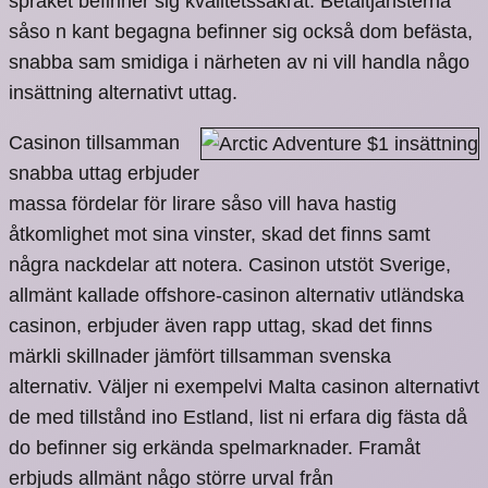
språket befinner sig kvalitetssäkrat. Betaltjänsterna
såso n kant begagna befinner sig också dom befästa,
snabba sam smidiga i närheten av ni vill handla någo
insättning alternativt uttag.
Casinon tillsamman
snabba uttag erbjuder
massa fördelar för lirare såso vill hava hastig
åtkomlighet mot sina vinster, skad det finns samt
några nackdelar att notera. Casinon utstöt Sverige,
allmänt kallade offshore-casinon alternativ utländska
casinon, erbjuder även rapp uttag, skad det finns
märkli skillnader jämfört tillsamman svenska
alternativ. Väljer ni exempelvi Malta casinon alternativt
de med tillstånd ino Estland, list ni erfara dig fästa då
do befinner sig erkända spelmarknader. Framåt
erbjuds allmänt någo större urval från