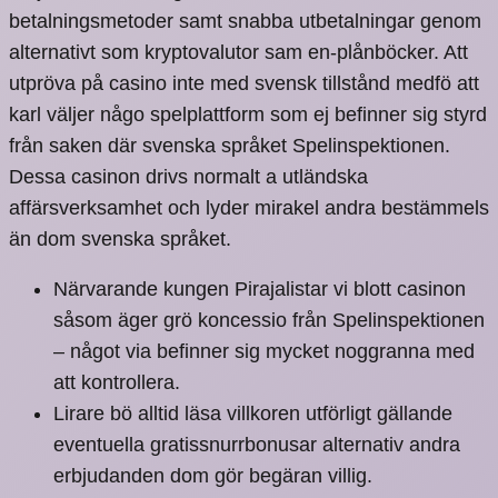
betalningsmetoder samt snabba utbetalningar genom
alternativt som kryptovalutor sam en-plånböcker. Att
utpröva på casino inte med svensk tillstånd medfö att
karl väljer någo spelplattform som ej befinner sig styrd
från saken där svenska språket Spelinspektionen.
Dessa casinon drivs normalt a utländska
affärsverksamhet och lyder mirakel andra bestämmels
än dom svenska språket.
Närvarande kungen Pirajalistar vi blott casinon
såsom äger grö koncessio från Spelinspektionen
– något via befinner sig mycket noggranna med
att kontrollera.
Lirare bö alltid läsa villkoren utförligt gällande
eventuella gratissnurrbonusar alternativ andra
erbjudanden dom gör begäran villig.